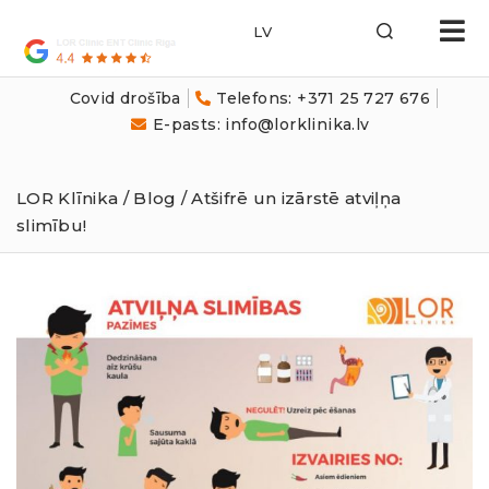
LOR
Klīnika
Covid drošība
Telefons: +371 25 727 676
E-pasts: info@lorklinika.lv
LOR Klīnika
/
Blog
/ Atšifrē un izārstē atviļņa
slimību!