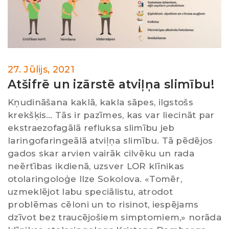
27. Jūlijs, 2021
Atšifrē un izārstē atviļņa slimību!
Kņudināšana kaklā, kakla sāpes, ilgstošs
krekšķis… Tās ir pazīmes, kas var liecināt par
ekstraezofagālā refluksa slimību jeb
laringofaringeālā atviļņa slimību. Tā pēdējos
gados skar arvien vairāk cilvēku un rada
neērtības ikdienā, uzsver LOR klīnikas
otolaringoloģe Ilze Sokolova. «Tomēr,
uzmeklējot labu speciālistu, atrodot
problēmas cēloni un to risinot, iespējams
dzīvot bez traucējošiem simptomiem,» norāda