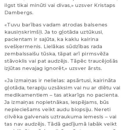
ilgst tikai minūti vai divas,» uzsver Kristaps
Dambergs.
«Tuvu barības vadam atrodas balsenes
kausiņskrimšļi. Ja to gļotāda uztūkusi,
pacientam ir sajūta, ka kaklu kairina
svešķermenis. Lielākas sūdzības rada
zembalssaišu tūska, tāpat arī pirmsvēža
stāvoklis vai pat audzējs. Tāpēc traucējošās
izjūtas nevajag ignorēt,» uzsver ārsts.
«Ja izmaiņas ir nelielas: apsārtusi, kairināta
gļotāda, terapiju uzsāksim vai nu ar diētu vai
medikamentiem – tas atkarīgs no pacienta.
Ja izmaiņas nopietnākas, iespējams, būs
nepieciešams veikt audu biopsiju. Nereti
cilvēka galvenais uztraukuma iemesls – vai
tas nav audzējs. Tādā gadījumā labāk veikt