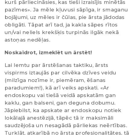
kurš pārliecināsies, kas tieši izraisījis minētās
pazīmes». Ja mēle kļuvusi sāpīga, ir smaganu
bojājumi, uz mēles ir čūlas, pie ārsta jādodas
obligāti. Tāpat arī tad, ja kakla sāpes rītos
un/vai neliels krekšķis turpinās ilgāk nekā
astoņas nedēļas.
Noskaidrot, izmeklēt un ārstēt!
Lai lemtu par ārstēšanas taktiku, ārsts
vispirms iztaujās par cilvēka dzīves veidu
(milzīga nozīme ir, piemēram, ēšanas
paradumiem!), kā arī veiks apskati. «Ar
endoskopu vai tiešā veidā apskatām gan
kaklu, gan balseni, gan deguna dobumu.
Jāpiebilst, ka apskate ar endoskopu notiek
lokālajā anestēzijā, tāpēc tā ir maksimāli
saudzējoša un nesagādā pārliekas neērtības.
Turklāt, atkarībā no ārsta profesionalitātes, tā