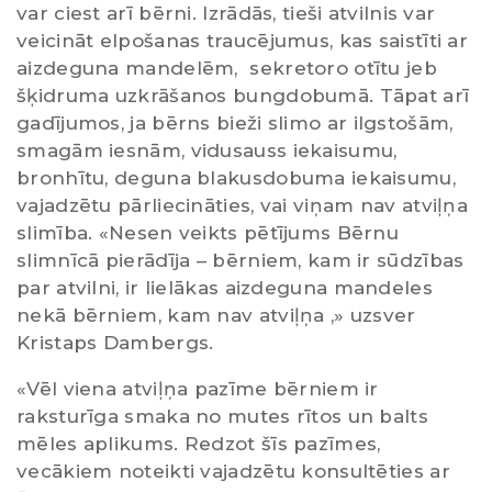
var ciest arī bērni. Izrādās, tieši atvilnis var
veicināt elpošanas traucējumus, kas saistīti ar
aizdeguna mandelēm, sekretoro otītu jeb
šķidruma uzkrāšanos bungdobumā. Tāpat arī
gadījumos, ja bērns bieži slimo ar ilgstošām,
smagām iesnām, vidusauss iekaisumu,
bronhītu, deguna blakusdobuma iekaisumu,
vajadzētu pārliecināties, vai viņam nav atviļņa
slimība. «Nesen veikts pētījums Bērnu
slimnīcā pierādīja – bērniem, kam ir sūdzības
par atvilni, ir lielākas aizdeguna mandeles
nekā bērniem, kam nav atviļņa ,» uzsver
Kristaps Dambergs.
«Vēl viena atviļņa pazīme bērniem ir
raksturīga smaka no mutes rītos un balts
mēles aplikums. Redzot šīs pazīmes,
vecākiem noteikti vajadzētu konsultēties ar