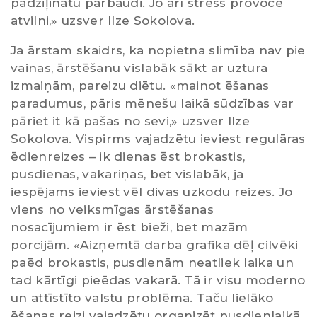
padziļinātu pārbaudi. Jo arī stress provocē
atvilni,» uzsver Ilze Sokolova.
Ja ārstam skaidrs, ka nopietna slimība nav pie
vainas, ārstēšanu vislabāk sākt ar uztura
izmaiņām, pareizu diētu. «mainot ēšanas
paradumus, pāris mēnešu laikā sūdzības var
pāriet it kā pašas no sevi,» uzsver Ilze
Sokolova. Vispirms vajadzētu ieviest regulāras
ēdienreizes – ik dienas ēst brokastis,
pusdienas, vakariņas, bet vislabāk, ja
iespējams ieviest vēl divas uzkodu reizes. Jo
viens no veiksmīgas ārstēšanas
nosacījumiem ir ēst bieži, bet mazām
porcijām. «Aizņemtā darba grafika dēļ cilvēki
paēd brokastis, pusdienām neatliek laika un
tad kārtīgi pieēdas vakarā. Tā ir visu moderno
un attīstīto valstu problēma. Taču lielāko
ēšanas reizi vajadzētu organizēt pusdienlaikā,