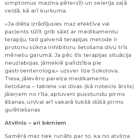
simptomus mazina pētersīļi un selerija zaļā
veidā, kā arī kurkuma.
«Ja diēta izrādījusies maz efektīva vai
pacients tūlīt grib sākt ar medikamentu
terapiju, tad galvenā terapijas metode ir
protonu sūkņa inhibitoru lietošana divu trīs
mēnešu garumā. Ja pēc šīs terapijas situācija
neuzlabojas, jāmeklē palīdzība pie
gastroenterologa,» uzsver Ilze Sokolova.
Tiesa, jāievēro pareiza medikamentu
lietošana – tablete vai divas (kā noteicis ārsts)
jāieņem no rīta, aptuveni pusstundu pirms
ēšanas, un/vai arī vakarā tukšā dūšā pirms
gulētiešanas
Atvilnis – arī bērniem
Samērā maz tiek runāts par to, ka no atviļņa