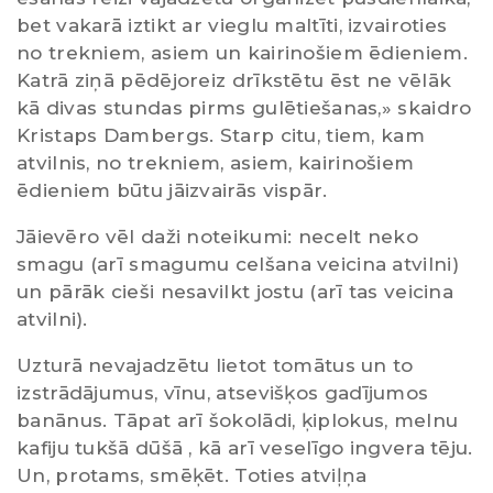
bet vakarā iztikt ar vieglu maltīti, izvairoties
no trekniem, asiem un kairinošiem ēdieniem.
Katrā ziņā pēdējoreiz drīkstētu ēst ne vēlāk
kā divas stundas pirms gulētiešanas,» skaidro
Kristaps Dambergs. Starp citu, tiem, kam
atvilnis, no trekniem, asiem, kairinošiem
ēdieniem būtu jāizvairās vispār.
Jāievēro vēl daži noteikumi: necelt neko
smagu (arī smagumu celšana veicina atvilni)
un pārāk cieši nesavilkt jostu (arī tas veicina
atvilni).
Uzturā nevajadzētu lietot tomātus un to
izstrādājumus, vīnu, atsevišķos gadījumos
banānus. Tāpat arī šokolādi, ķiplokus, melnu
kafiju tukšā dūšā , kā arī veselīgo ingvera tēju.
Un, protams, smēķēt. Toties atviļņa