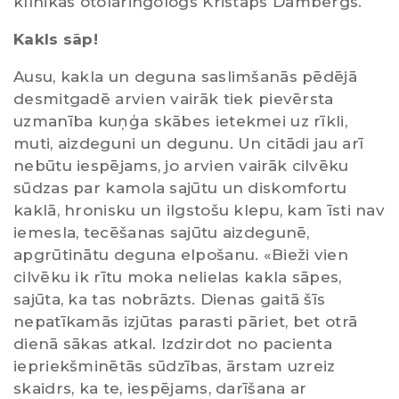
klīnikas otolaringologs Kristaps Dambergs.
Kakls sāp!
Ausu, kakla un deguna saslimšanās pēdējā
desmitgadē arvien vairāk tiek pievērsta
uzmanība kuņģa skābes ietekmei uz rīkli,
muti, aizdeguni un degunu. Un citādi jau arī
nebūtu iespējams, jo arvien vairāk cilvēku
sūdzas par kamola sajūtu un diskomfortu
kaklā, hronisku un ilgstošu klepu, kam īsti nav
iemesla, tecēšanas sajūtu aizdegunē,
apgrūtinātu deguna elpošanu. «Bieži vien
cilvēku ik rītu moka nelielas kakla sāpes,
sajūta, ka tas nobrāzts. Dienas gaitā šīs
nepatīkamās izjūtas parasti pāriet, bet otrā
dienā sākas atkal. Izdzirdot no pacienta
iepriekšminētās sūdzības, ārstam uzreiz
skaidrs, ka te, iespējams, darīšana ar