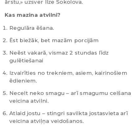
ārstu,» uzsver Ilze Sokolova.
Kas mazina atvilni?
Regulāra ēšana.
Ēst biežāk, bet mazām porcijām
Neēst vakarā, vismaz 2 stundas līdz
gulētiešanai
Izvairīties no trekniem, asiem, kairinošiem
ēdieniem.
Necelt neko smagu – arī smagumu celšana
veicina atvilni.
Atlaid jostu – stingri savilkta jostasvieta arī
veicina atviļņa veidošanos.