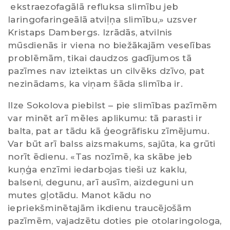
ekstraezofagālā refluksa slimību jeb
laringofaringeālā atviļņa slimību,» uzsver
Kristaps Dambergs. Izrādās, atvilnis
mūsdienās ir viena no biežākajām veselības
problēmām, tikai daudzos gadījumos tā
pazīmes nav izteiktas un cilvēks dzīvo, pat
nezinādams, ka viņam šāda slimība ir.
Ilze Sokolova piebilst – pie slimības pazīmēm
var minēt arī mēles aplikumu: tā parasti ir
balta, pat ar tādu kā ģeogrāfisku zīmējumu.
Var būt arī balss aizsmakums, sajūta, ka grūti
norīt ēdienu. «Tas nozīmē, ka skābe jeb
kuņģa enzīmi iedarbojas tieši uz kaklu,
balseni, degunu, arī ausīm, aizdeguni un
mutes gļotādu. Manot kādu no
iepriekšminētajām ikdienu traucējošām
pazīmēm, vajadzētu doties pie otolaringologa,