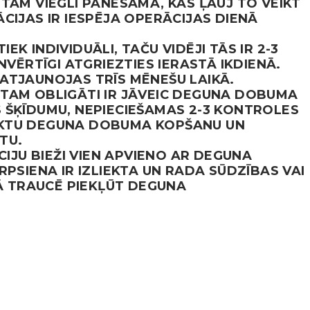
TAM VIEGLI PANESAMA, KAS ĻAUJ TO VEIKT
CIJAS IR IESPĒJA OPERĀCIJAS DIENĀ
K INDIVIDUĀLI, TAČU VIDĒJI TĀS IR 2-3
NVĒRTĪGI ATGRIEZTIES IERASTĀ IKDIENĀ.
ATJAUNOJAS TRĪS MĒNEŠU LAIKĀ.
TAM OBLIGĀTI IR JĀVEIC DEGUNA DOBUMA
 ŠĶĪDUMU, NEPIECIEŠAMAS 2-3 KONTROLES
VEIKTU DEGUNA DOBUMA KOPŠANU UN
TU.
JU BIEŽI VIEN APVIENO AR DEGUNA
RPSIENA IR IZLIEKTA UN RADA SŪDZĪBAS VAI
KĀ TRAUCĒ PIEKĻŪT DEGUNA