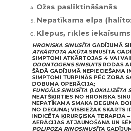
Ožas pasliktināšanās
Nepatīkama elpa (halito
Klepus, rīkles iekaisums
HRONISKA SINUSĪTA
GADĪJUMĀ SI
ATKĀRTOTA AKŪTA
SINUSĪTA GA
SIMPTOMI ATKĀRTOJAS 4 VAI VAI
ODONTOGĒNS SINSUĪTS
RODAS AU
ŠĀDĀ GADĪJUMĀ NEPIECIEŠAMA I
SIMPTOMI TURPINĀS PĒC ZOBA S
DOBUMA OPERĀCIJA;
FUNGĀLS SINUSĪTA (LOKALIZĒTA 
NEATŠĶIRTIES NO HRONISKA SINU
NEPATĪKAMA SMAKA DEGUNA DOBU
NO DEGUNA; VISBIEŽĀK SKARTS 
INDICĒTA ĶIRURĢISKA TERAPIJA
AERĀCIJAS ATJAUNOŠANA UN SĒN
POLIPOZA RINOSINUSĪTA
GADĪJUM