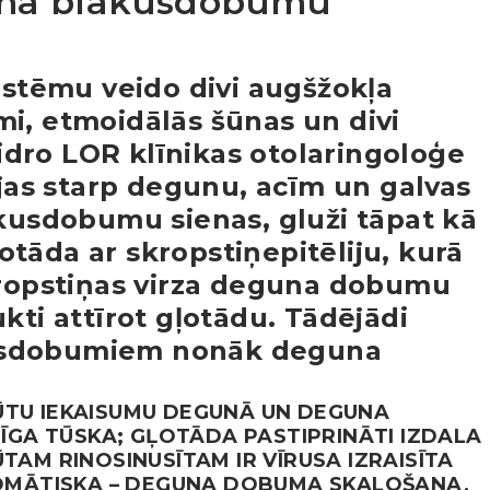
una blakusdobumu
tēmu veido divi augšžokļa
mi, etmoidālās šūnas un divi
dro LOR klīnikas otolaringoloģe
zējas starp degunu, acīm un galvas
sdobumu sienas, gluži tāpat kā
tāda ar skropstiņepitēliju, kurā
skropstiņas virza deguna dobumu
kti attīrot gļotādu. Tādējādi
usdobumiem nonāk deguna
ŪTU IEKAISUMU DEGUNĀ UN DEGUNA
GA TŪSKA; GĻOTĀDA PASTIPRINĀTI IZDALA
TAM RINOSINUSĪTAM IR VĪRUSA IZRAISĪTA
PTOMĀTISKA – DEGUNA DOBUMA SKALOŠANA,