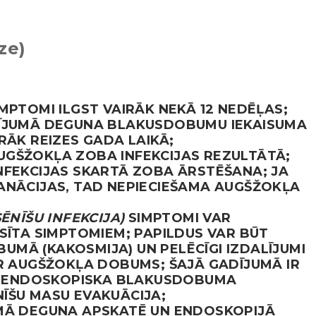
ze)
MPTOMI ILGST VAIRĀK NEKĀ 12 NEDĒĻAS;
DĪJUMĀ DEGUNA BLAKUSDOBUMU IEKAISUMA
RĀK REIZES GADA LAIKĀ;
GŠŽOKĻA ZOBA INFEKCIJAS REZULTĀTĀ;
NFEKCIJAS SKARTĀ ZOBA ĀRSTĒŠANA; JA
ANĀCIJAS, TAD NEPIECIEŠAMA AUGŠŽOKĻA
SĒNĪŠU INFEKCIJA)
SIMPTOMI VAR
SĪTA SIMPTOMIEM; PAPILDUS VAR BŪT
MĀ (KAKOSMIJA) UN PELĒCĪGI IZDALĪJUMI
IR AUGŠŽOKĻA DOBUMS; ŠAJĀ GADĪJUMĀ IR
 – ENDOSKOPISKA BLAKUSDOBUMA
ĪŠU MASU EVAKUĀCIJA;
Ā DEGUNA APSKATĒ UN ENDOSKOPIJĀ