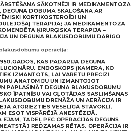
O ĀRSTĒŠANA SĀKOTNĒJI IR MEDIKAMENTOZA
DI, DEGUNA DOBUMA SKALOŠANA AR
TĒMISKI KORTIKOSTEROĪDI UN
DULĒJOŠA) TERAPIJA; JA MEDIKAMENTOZĀ
EKOMENDĒTA ĶIRURĢISKA TERAPIJA –
IJA UN DEGUNA BLAKUSDOBUMU DABĪGO
blakusdobumu operācija:
1950.GADOS, KAS PADARĪJA DEGUNA
LUCIONĀRU. ENDOSKOPS (KAMERA, KO
IEK IZMANTOTS, LAI VARĒTU PRECĪZI
BUMU ANATOMIJU UN IZMANTOJOT
 UN PAPLAŠINĀT DEGUNA BLAKUSDOBUMU
SKO ĪPATNĪBU VAI GĻOTĀDAS SASLIMŠANAS
BLAKUSDOBUMU DRENĀŽA UN AERĀCIJA IR
PĒJA ATGRIEZTIES VESELĪGĀ STĀVOKLĪ.
AM ESOT VISPĀRĒJĀ ANESTĒZIJĀ.
 EJĀM, TĀDĒĻ PĒC OPERĀCIJAS DEGUNS
 NEATSTĀJ REDZAMAS RĒTAS. OPERĀCIJA IR