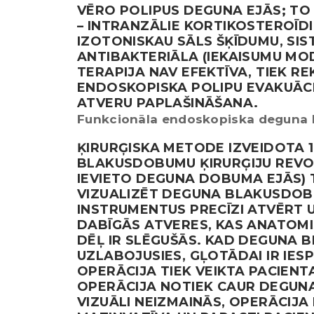
VĒRO POLIPUS DEGUNA EJĀS; T
– INTRANZĀLIE KORTIKOSTEROĪ
IZOTONISKAU SĀLS ŠĶĪDUMU, SIS
ANTIBAKTERIĀLA (IEKAISUMU MO
TERAPIJA NAV EFEKTĪVA, TIEK R
ENDOSKOPISKA POLIPU EVAKUĀC
ATVERU PAPLAŠINĀŠANA.
Funkcionāla endoskopiska deguna 
ĶIRURĢISKA METODE IZVEIDOTA 
BLAKUSDOBUMU ĶIRURĢIJU REVO
IEVIETO DEGUNA DOBUMA EJĀS) T
VIZUALIZĒT DEGUNA BLAKUSDO
INSTRUMENTUS PRECĪZI ATVĒRT
DABĪGĀS ATVERES, KAS ANATOMI
DĒĻ IR SLĒGUŠĀS. KAD DEGUNA 
UZLABOJUSIES, GĻOTĀDAI IR IES
OPERĀCIJA TIEK VEIKTA PACIENT
OPERĀCIJA NOTIEK CAUR DEGUNA
VIZUĀLI NEIZMAINĀS, OPERĀCIJA