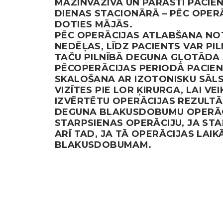
MAZINVAZĪVA UN PARASTI PACIEN
DIENAS STACIONĀRĀ – PĒC OPERĀ
DOTIES MĀJĀS.
PĒC OPERĀCIJAS ATLABŠANA NOTIE
NEDĒĻAS, LĪDZ PACIENTS VAR PIL
TAČU PILNĪBĀ DEGUNA GĻOTĀDA 
PĒCOPERĀCIJAS PERIODĀ PACIEN
SKALOŠANA AR IZOTONISKU SĀLS
VIZĪTES PIE LOR ĶIRURGA, LAI 
IZVĒRTĒTU OPERĀCIJAS REZULTĀ
DEGUNA BLAKUSDOBUMU OPERĀCI
STARPSIENAS OPERĀCIJU, JA STA
ARĪ TAD, JA TĀ OPERĀCIJAS LAI
BLAKUSDOBUMAM.