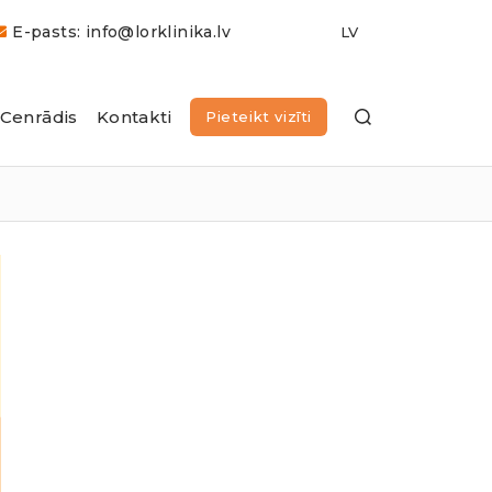
E-pasts: info@lorklinika.lv
Cenrādis
Kontakti
Pieteikt vizīti