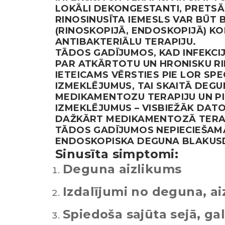
LOKĀLI DEKONGESTANTI, PRETSĀ
RINOSINUSĪTA IEMESLS VAR BŪT 
(RINOSKOPIJĀ, ENDOSKOPIJĀ) K
ANTIBAKTERIĀLU TERAPIJU.
TĀDOS GADĪJUMOS, KAD INFEKCIJ
PAR ATKĀRTOTU UN HRONISKU RI
IETEICAMS VĒRSTIES PIE LOR SPE
IZMEKLĒJUMUS, TAI SKAITĀ DEG
MEDIKAMENTOZU TERAPIJU UN PI
IZMEKLĒJUMUS – VISBIEŽĀK DAT
DAŽKĀRT MEDIKAMENTOZĀ TERAPI
TĀDOS GADĪJUMOS NEPIECIEŠAMA
ENDOSKOPISKA DEGUNA BLAKUS
Sinusīta simptomi:
Deguna aizlikums
Izdalījumi no deguna, a
Spiedoša sajūta sejā, ga