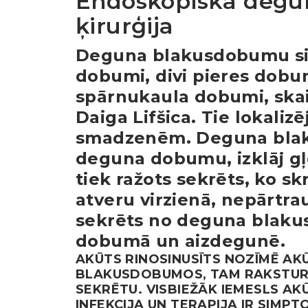
Endoskopiska deg
ķirurģija
Deguna blakusdobumu sis
dobumi, divi pieres dobu
spārnukaula dobumi, skai
Daiga Lifšica. Tie lokali
smadzenēm. Deguna blaku
deguna dobumu, izklāj gļo
tiek ražots sekrēts, ko 
atveru virzienā, nepārtrau
sekrēts no deguna blak
dobumā un aizdegunē.
AKŪTS RINOSINUSĪTS NOZĪMĒ AK
BLAKUSDOBUMOS, TAM RAKSTURĪ
SEKRĒTU. VISBIEŽĀK IEMESLS AKŪ
INFEKCIJA UN TERAPIJA IR SIM