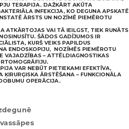
PJU TERAPIJA. DAŽKĀRT AKŪTA
BAKTERIĀLA INFEKCIJA, KO DEGUNA APSKATĒ
ONSTATĒ ĀRSTS UN NOZĪMĒ PIEMĒROTU
A ATKĀRTOJAS VAI TĀ IEILGST, TIEK RUNĀTS
NOSINUSĪTU. ŠĀDOS GADĪJUMOS IR
CIĀLISTA, KURŠ VEIKS PAPILDUS
UNA ENDOSKOPIJU, NOZĪMĒS PIEMĒROTU
E VAJADZĪBAS – ATTĒLDIAGNOSTIKAS
ORTOMOGRĀFIJU.
JA VAR NEBŪT PIETIEKAMI EFEKTĪVA,
 ĶIRURĢISKA ĀRSTĒŠANA – FUNKCIONĀLA
DOBUMU OPERĀCIJA.
izdegunē
lvassāpes