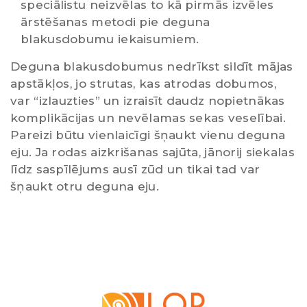
speciālistu neizvēlas to kā pirmās izvēles
ārstēšanas metodi pie deguna
blakusdobumu iekaisumiem.
Deguna blakusdobumus nedrīkst sildīt mājas
apstākļos, jo strutas, kas atrodas dobumos,
var “izlauzties” un izraisīt daudz nopietnākas
komplikācijas un nevēlamas sekas veselībai.
Pareizi būtu vienlaicīgi šņaukt vienu deguna
eju. Ja rodas aizkrišanas sajūta, jānorij siekalas
līdz saspīlējums ausī zūd un tikai tad var
šņaukt otru deguna eju.