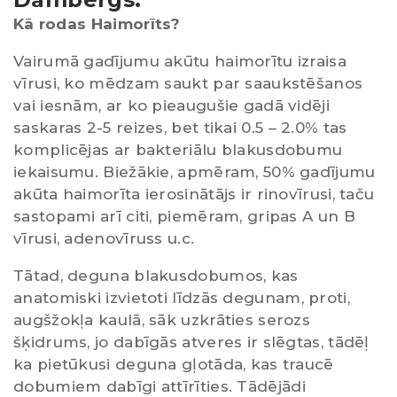
Kā rodas Haimorīts?
Vairumā gadījumu akūtu haimorītu izraisa
vīrusi, ko mēdzam saukt par saaukstēšanos
vai iesnām, ar ko pieaugušie gadā vidēji
saskaras 2-5 reizes, bet tikai 0.5 – 2.0% tas
komplicējas ar bakteriālu blakusdobumu
iekaisumu. Biežākie, apmēram, 50% gadījumu
akūta haimorīta ierosinātājs ir rinovīrusi, taču
sastopami arī citi, piemēram, gripas A un B
vīrusi, adenovīruss u.c.
Tātad, deguna blakusdobumos, kas
anatomiski izvietoti līdzās degunam, proti,
augšžokļa kaulā, sāk uzkrāties serozs
šķidrums, jo dabīgās atveres ir slēgtas, tādēļ
ka pietūkusi deguna gļotāda, kas traucē
dobumiem dabīgi attīrīties. Tādējādi