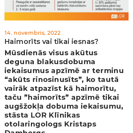
14. novembris, 2022
Haimorīts vai tikai iesnas?
Mūsdienās visus akūtus
deguna blakusdobuma
iekaisumus apzīmē ar terminu
“akūts rinosinusīts”, ko tautā
vairāk atpazīst kā haimorītu,
taču ”haimorīts” apzīmē tikai
augšžokļa dobuma iekaisumu,
stāsta LOR Klīnikas
otolaringologs Kristaps
Dambergs.