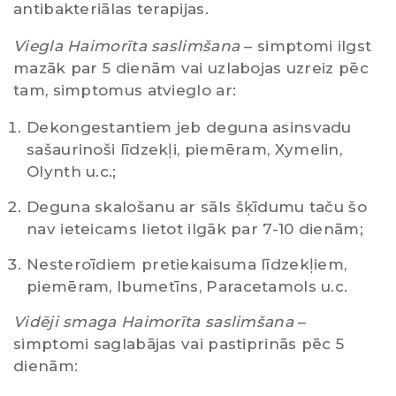
antibakteriālas terapijas.
Viegla Haimorīta saslimšana
– simptomi ilgst
mazāk par 5 dienām vai uzlabojas uzreiz pēc
tam, simptomus atvieglo ar:
Dekongestantiem jeb deguna asinsvadu
sašaurinoši līdzekļi, piemēram, Xymelin,
Olynth u.c.;
Deguna skalošanu ar sāls šķīdumu taču šo
nav ieteicams lietot ilgāk par 7-10 dienām;
Nesteroīdiem pretiekaisuma līdzekļiem,
piemēram, Ibumetīns, Paracetamols u.c.
Vidēji smaga Haimorīta saslimšana
–
simptomi saglabājas vai pastiprinās pēc 5
dienām: