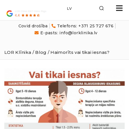
LOR
Klīnika
Covid drošība
Telefons: +371 25 727 676
E-pasts: info@lorklinika.lv
LOR Klīnika
/
Blog
/ Haimorīts vai tikai iesnas?