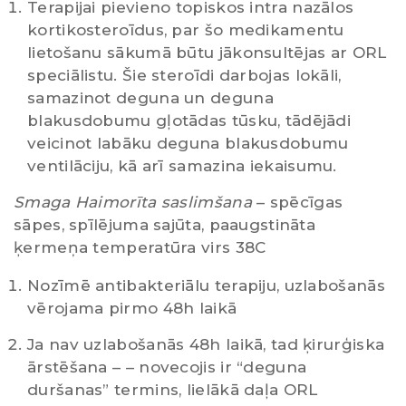
Terapijai pievieno topiskos intra nazālos
kortikosteroīdus, par šo medikamentu
lietošanu sākumā būtu jākonsultējas ar ORL
speciālistu. Šie steroīdi darbojas lokāli,
samazinot deguna un deguna
blakusdobumu gļotādas tūsku, tādējādi
veicinot labāku deguna blakusdobumu
ventilāciju, kā arī samazina iekaisumu.
Smaga Haimorīta saslimšana
– spēcīgas
sāpes, spīlējuma sajūta, paaugstināta
ķermeņa temperatūra virs 38C
Nozīmē antibakteriālu terapiju, uzlabošanās
vērojama pirmo 48h laikā
Ja nav uzlabošanās 48h laikā, tad ķirurģiska
ārstēšana – – novecojis ir “deguna
duršanas” termins, lielākā daļa ORL