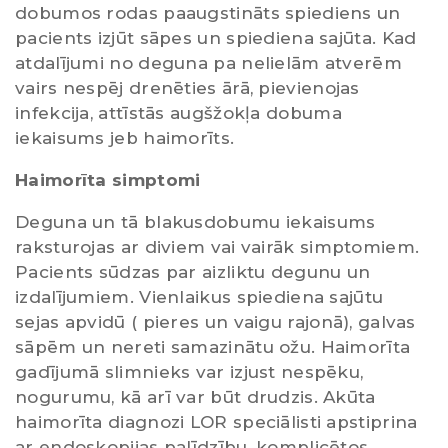
dobumos rodas paaugstināts spiediens un
pacients izjūt sāpes un spiediena sajūta. Kad
atdalījumi no deguna pa nelielām atverēm
vairs nespēj drenēties ārā, pievienojas
infekcija, attīstās augšžokļa dobuma
iekaisums jeb haimorīts.
Haimorīta simptomi
Deguna un tā blakusdobumu iekaisums
raksturojas ar diviem vai vairāk simptomiem.
Pacients sūdzas par aizliktu degunu un
izdalījumiem. Vienlaikus spiediena sajūtu
sejas apvidū ( pieres un vaigu rajonā), galvas
sāpēm un nereti samazinātu ožu. Haimorīta
gadījumā slimnieks var izjust nespēku,
nogurumu, kā arī var būt drudzis. Akūta
haimorīta diagnozi LOR speciālisti apstiprina
ar endoskopijas palīdzību, komplicētos