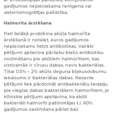
gadījumos nepieciešama rentgena vai
datortomogrāfijas palīdzība.
Haimorīta ārstēšana
Pati lielākā problēma akūta haimorīta
ārstēšanā ir noteikt, kuros gadījumos
nepieciešams lietot antibiotikas. Vairāki
pētījumi apliecina pārlieku biežo antibiotiku
nozīmēšanu pie akūtiem haimorītiem, kas
visticamāk ir vīrusu dabas, nevis bakteriālas.
Tikai 0.5% – 2% akūts deguna blakusdobumu
iekaisums ir bakteriālas dabas. Nesenie
pētījumi liek pārdomāt antibakteriālu terapiju
pie vieglas dabas bakteriāliem haimorītiem, jo
klīniskie pētījumi apstiprina, ka akūti
bakteriāli haimorīti pašlimitējas t.i. 60%
gadījumos saslimšana pāriet bez