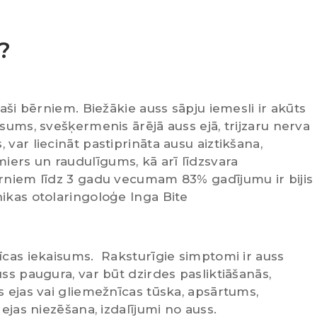
?
paši bērniem. Biežākie auss sāpju iemesli ir akūts
isums, svešķermenis ārējā auss ejā, trijzaru nerva
var liecināt pastiprināta ausu aiztikšana,
ers un raudulīgums, kā arī līdzsvara
ērniem līdz 3 gadu vecumam 83% gadījumu ir bijis
nikas otolaringoloģe Inga Bite
īcas iekaisums. Raksturīgie simptomi ir auss
uss paugura, var būt dzirdes pasliktiāšanās,
s ejas vai gliemežnīcas tūska, apsārtums,
 ejas niezēšana, izdalījumi no auss.