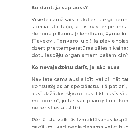
Ko darīt, ja sāp auss?
Visieteicamākais ir doties pie ģimenes
speciālista, taču, ja tas nav iespēj
deguna pilienus (piemēram, Xymelin, 
(Tavegyl, Fenkarol u.c.), ja pievien
dzert prettemperatūras zāles tikai ta
dotu iespēju organismam pašam cīnītie
Ko nevajadzētu darīt, ja sāp auss
Nav ieteicams ausi sildīt, vai pilināt
konsultējies ar speciālistu. Tā pat ar
ausī dažādus šķidrumus, likt ausīs sīp
metodēm”, jo tas var paaugstināt ko
necensties ausi tīrīt
Pēc ārsta veiktās izmeklēšanas iespēja
gadījumi, kad nepieciešams veikt bugp