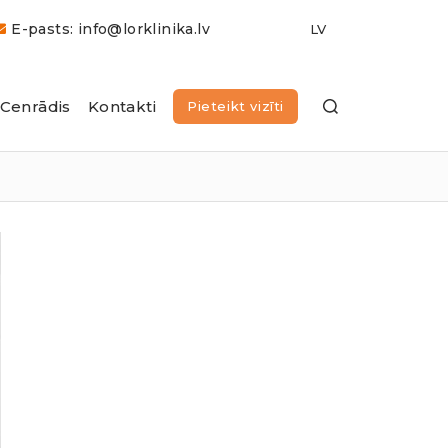
E-pasts: info@lorklinika.lv
Cenrādis
Kontakti
Pieteikt vizīti