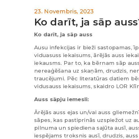
23. Novembris, 2023
Ko darīt, ja sāp auss
Ko darīt, ja sāp auss
Ausu infekcijas ir bieži sastopamas, ī
viduasuss iekaisums, ārējās auss ieka
iekausms. Par to, ka bērnam sāp auss, 
nereaģēšana uz skaņām, drudzis, nemi
traucējumi. Pēc literatūras datiem b
vidusauss iekaisums, skaidro LOR Klī
Auss sāpju iemesli:
Ārējās auss ejas un/vai auss gliemežn
sāpes, kas pastiprinās uzspiežot uz a
pilnuma un spiediena sajūta ausī, aus
iespējams troksnis ausī, drudzis, auss