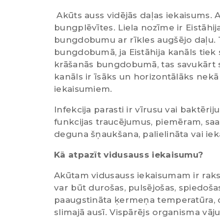
Akūts auss vidējās daļas iekaisums. A
bungplēvītes. Liela nozīme ir Eistāhi
bungdobumu ar rīkles augšējo daļu. 
bungdobumā, ja Eistāhija kanāls tiek 
krāšanās bungdobumā, tas savukārt 
kanāls ir īsāks un horizontālāks nekā
iekaisumiem.
Infekcija parasti ir vīrusu vai baktēriju
funkcijas traucējumus, piemēram, sa
deguna šņaukšana, palielināta vai ie
Kā atpazīt vidusauss iekaisumu?
Akūtam vidusauss iekaisumam ir rakst
var būt durošas, pulsējošas, spiedošas
paaugstināta ķermeņa temperatūra, d
slimajā ausī. Vispārējs organisma vā