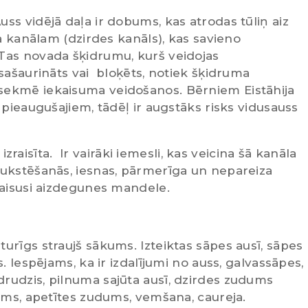
uss vidējā daļa ir dobums, kas atrodas tūliņ aiz
ja kanālam (dzirdes kanāls), kas savieno
Tas novada šķidrumu, kurš veidojas
sašaurināts vai bloķēts, notiek šķidruma
sekmē iekaisuma veidošanos. Bērniem Eistāhija
 pieaugušajiem, tādēļ ir augstāks risks vidusauss
 izraisīta. Ir vairāki iemesli, kas veicina šā kanāla
aukstēšanās, iesnas, pārmerīga un nepareiza
kaisusi aizdegunes mandele.
urīgs straujš sākums. Izteiktas sāpes ausī, sāpes
. Iespējams, ka ir izdalījumi no auss, galvassāpes,
rudzis, pilnuma sajūta ausī, dzirdes zudums
jums, apetītes zudums, vemšana, caureja.