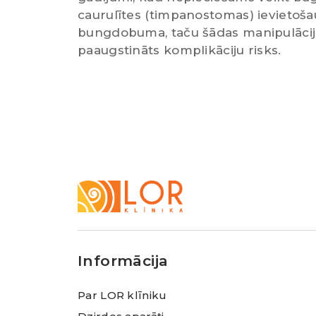
caurulītes (timpanostomas) ievietoša
bungdobuma, taču šādas manipulācijas
paaugstināts komplikāciju risks.
LOR
Klīnika
Informācija
Par LOR klīniku