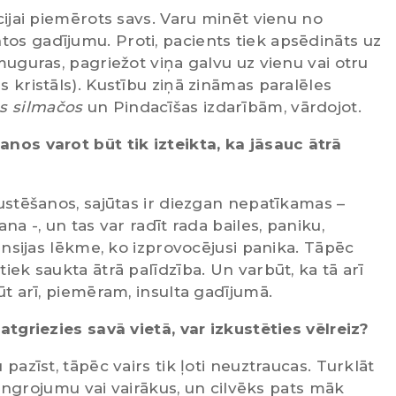
ācijai piemērots savs. Varu minēt vienu no
tos gadījumu. Proti, pacients tiek apsēdināts uz
 muguras, pagriežot viņa galvu uz vienu vai otru
s kristāls). Kustību ziņā zināmas paralēles
s silmačos
un Pindacīšas izdarībām, vārdojot.
anos varot būt tik izteikta, ka jāsauc ātrā
kustēšanos, sajūtas ir diezgan nepatīkamas –
ana -, un tas var radīt rada bailes, paniku,
rtensijas lēkme, ko izprovocējusi panika. Tāpēc
tiek saukta ātrā palīdzība. Un varbūt, ka tā arī
būt arī, piemēram, insulta gadījumā.
 atgriezies savā vietā, var izkustēties vēlreiz?
 pazīst, tāpēc vairs tik ļoti neuztraucas. Turklāt
o vingrojumu vai vairākus, un cilvēks pats māk