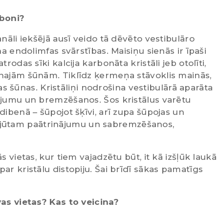
iboni?
nāli iekšējā ausī veido tā dēvēto vestibulāro
na endolimfas svārstības. Maisiņu sienās ir īpaši
rodas sīki kalcija karbonāta kristāli jeb otolīti,
inajām šūnām. Tiklīdz ķermeņa stāvoklis mainās,
itas šūnas. Kristāliņi nodrošina vestibulārā aparāta
ājumu un bremzēšanos. Šos kristālus varētu
dibenā – šūpojot šķīvi, arī zupa šūpojas un
m, izjūtam paātrinājumu un sabremzēšanos,
s vietas, kur tiem vajadzētu būt, it kā izšļūk laukā
ar kristālu distopiju. Šai brīdī sākas pamatīgs
vas vietas? Kas to veicina?