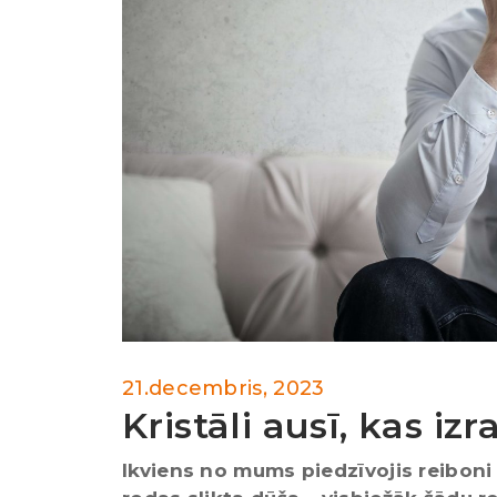
21.decembris, 2023
Kristāli ausī, kas izr
Ikviens no mums piedzīvojis reiboni –