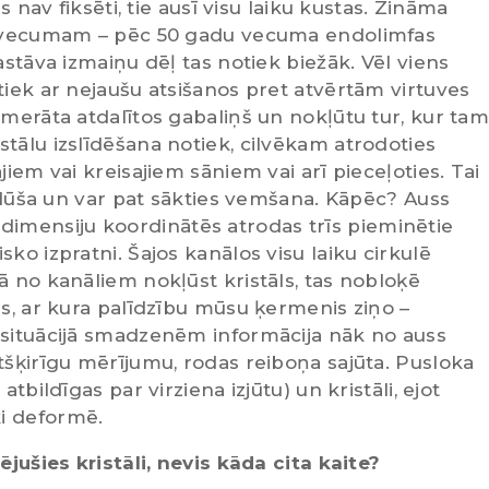
s nav fiksēti, tie ausī visu laiku kustas. Zināma
ūt vecumam – pēc 50 gadu vecuma endolimfas
astāva izmaiņu dēļ tas notiek biežāk. Vēl viens
tiek ar nejaušu atsišanos pret atvērtām virtuves
omerāta atdalītos gabaliņš un nokļūtu tur, kur ta
tālu izslīdēšana notiek, cilvēkam atrodoties
jiem vai kreisajiem sāniem vai arī pieceļoties. Tai
ta dūša un var pat sākties vemšana. Kāpēc? Auss
trīsdimensiju koordinātēs atrodas trīs pieminētie
ko izpratni. Šajos kanālos visu laiku cirkulē
ā no kanāliem nokļūst kristāls, tas nobloķē
ls, ar kura palīdzību mūsu ķermenis ziņo –
 situācijā smadzenēm informācija nāk no auss
tšķirīgu mērījumu, rodas reiboņa sajūta. Pusloka
tbildīgas par virziena izjūtu) un kristāli, ejot
i deformē.
ējušies kristāli, nevis kāda cita kaite?