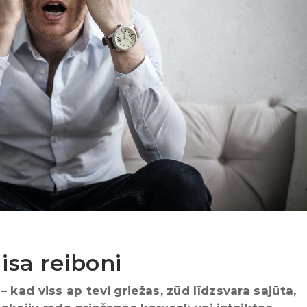
aisa reiboni
 kad viss ap tevi griežas, zūd līdzsvara sajūta,