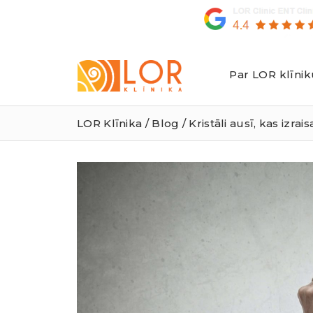
Par LOR klīnik
LOR
Klīnika
LOR Klīnika
/
Blog
/ Kristāli ausī, kas izrai