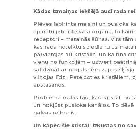
Kādas izmaiņas iekšējā ausī rada re
Plēves labirinta maisiņi un pusloka ka
aparātu jeb līdzsvara orgānu, to kairi
receptori – matainās šūnas. Virs tām at
kas rada noteiktu spiedienu uz mata
pārvietojas arī kristāliņi un kairina c
vienu no funkcijām – uztvert paātrin
salīdzināt ar nogulsnēm zupas šķīvja 
viļņojas līdzi. Pateicoties kristālie
apstāšanos.
Problēma rodas tad, kad kristāli no tā
un nokļūst pusloka kanālos. To dēvē p
galvas reibonis.
Un kāpēc šie kristāli izkustas no sa