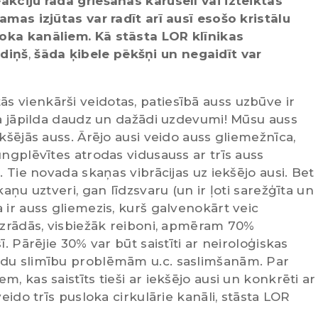
akciju rada griešanās karuselī vai izteiktas
amas izjūtas var radīt arī ausī esošo kristālu
oka kanāliem. Kā stāsta LOR klīnikas
zdiņš
,
šāda ķibele pēkšņi un negaidīt var
ās vienkārši veidotas, patiesībā auss uzbūve ir
ja jāpilda daudz un dažādi uzdevumi! Mūsu auss
kšējās auss. Ārējo ausi veido auss gliemežnīca,
ungplēvītes atrodas vidusauss ar trīs auss
. Tie novada skaņas vibrācijas uz iekšējo ausi. Bet
aņu uztveri, gan līdzsvaru (un ir ļoti sarežģīta un
 ir auss gliemezis, kurš galvenokārt veic
 Izrādās, visbiežāk reiboni, apmēram 70%
. Pārējie 30% var būt saistīti ar neiroloģiskas
adu slimību problēmām u.c. saslimšanām. Par
, kas saistīts tieši ar iekšējo ausi un konkrēti ar
veido trīs pusloka cirkulārie kanāli, stāsta LOR