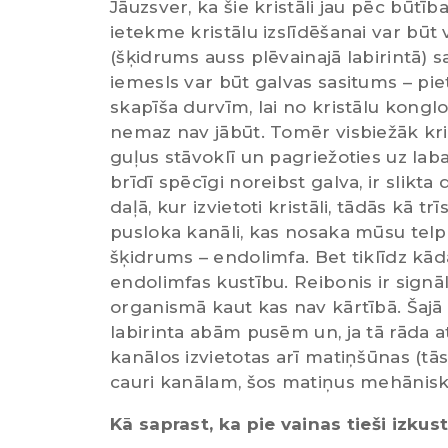
Jāuzsver, ka šie kristāli jau pēc būtība
ietekme kristālu izslīdēšanai var b
(šķidrums auss plēvainajā labirintā) s
iemesls var būt galvas sasitums – pie
skapīša durvīm, lai no kristālu kongl
nemaz nav jābūt. Tomēr visbiežāk kris
guļus stāvoklī un pagriežoties uz laba
brīdī spēcīgi noreibst galva, ir slik
daļā, kur izvietoti kristāli, tādās kā 
pusloka kanāli, kas nosaka mūsu telpis
šķidrums – endolimfa. Bet tiklīdz kād
endolimfas kustību. Reibonis ir signā
organismā kaut kas nav kārtībā. Šajā
labirinta abām pusēm un, ja tā rāda a
kanālos izvietotas arī matiņšūnas (tās a
cauri kanālam, šos matiņus mehānisk
Kā saprast, ka pie vainas tieši izkust