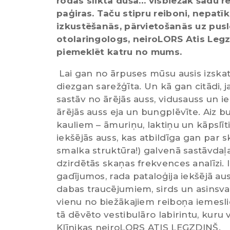
rodas slikta dūša… visbiežāk šādu re
paģiras. Taču stipru reiboni, nepatīk
izkustēšanās, pārvietošanās uz pusl
otolaringologs, neiroLORS Atis Leg
piemeklēt katru no mums.
Lai gan no ārpuses mūsu ausis izskat
diezgan sarežģīta. Un kā gan citādi, 
sastāv no ārējās auss, vidusauss un ie
ārējās auss eja un bungplēvīte. Aiz b
kauliem – āmuriņu, laktiņu un kāpslīti
iekšējās auss, kas atbildīga gan par sk
smalka struktūra!) galvenā sastāvdaļa
dzirdētās skaņas frekvences analīzi.
gadījumos, rada pataloģija iekšējā ausī
dabas traucējumiem, sirds un asinsv
vienu no biežākajiem reiboņa iemesliem
tā dēvēto vestibulāro labirintu, kuru 
Klīnikas neiroLORS ATIS LEGZDIŅŠ.