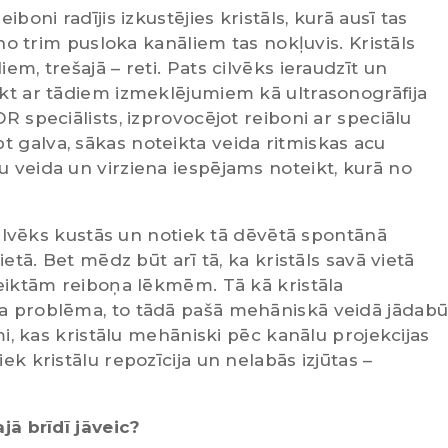
iboni radījis izkustējies kristāls, kurā ausī tas
ā no trim pusloka kanāliem tas nokļuvis. Kristāls
em, trešajā – reti. Pats cilvēks ieraudzīt un
ikt ar tādiem izmeklējumiem kā ultrasonogrāfija
OR speciālists, izprovocējot reiboni ar speciālu
t galva, sākas noteikta veida ritmiskas acu
u veida un virziena iespējams noteikt, kurā no
, cilvēks kustās un notiek tā dēvētā spontānā
vietā. Bet mēdz būt arī tā, ka kristāls savā vietā
zteiktām reiboņa lēkmēm. Tā kā kristāla
ka problēma, to tādā pašā mehāniskā veidā jādab
umi, kas kristālu mehāniski pēc kanālu projekcijas
ek kristālu repozīcija un nelabās izjūtas –
ajā brīdī jāveic?