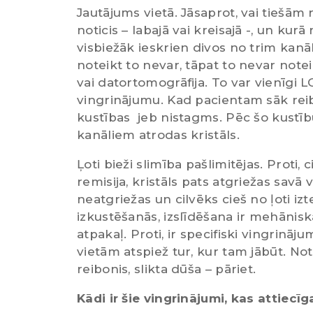
Jautājums vietā. Jāsaprot, vai tiešām re
noticis – labajā vai kreisajā -, un kur
visbiežāk ieskrien divos no trim kanāli
noteikt to nevar, tāpat to nevar note
vai datortomogrāfija. To var vienīgi L
vingrinājumu. Kad pacientam sāk reib
kustības jeb nistagms. Pēc šo kustīb
kanāliem atrodas kristāls.
Ļoti bieži slimība pašlimitējas. Proti
remisija, kristāls pats atgriežas savā 
neatgriežas un cilvēks cieš no ļoti i
izkustēšanās, izslīdēšana ir mehānis
atpakaļ. Proti, ir specifiski vingrināj
vietām atspiež tur, kur tam jābūt. Noti
reibonis, slikta dūša – pāriet.
Kādi ir šie vingrinājumi, kas attiecīg