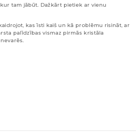
 kur tam jābūt. Dažkārt pietiek ar vienu
idrojot, kas īsti kaiš un kā problēmu risināt, ar
ārsta palīdzības vismaz pirmās kristāla
 nevarēs.