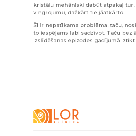
kristālu mehāniski dabūt atpakaļ tur,
vingrojumu, dažkārt tie jāatkārto.
Šī ir nepatīkama problēma, taču, noska
to iespējams labi sadzīvot. Taču bez 
izslīdēšanas epizodes gadījumā iztikt
LOR
Klīnika