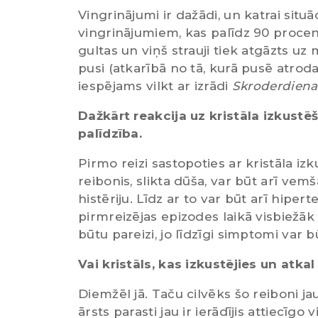
Vingrinājumi ir dažādi, un katrai situ
vingrinājumiem, kas palīdz 90 procen
gultas un viņš strauji tiek atgāzts uz
pusi (atkarībā no tā, kurā pusē atroda
iespējams vilkt ar izrādi
Skroderdiena
Dažkārt reakcija uz kristāla izkustēš
palīdzība.
Pirmo reizi sastopoties ar kristāla iz
reibonis, slikta dūša, var būt arī vemš
histēriju. Līdz ar to var būt arī hipe
pirmreizējas epizodes laikā visbiežāk 
būtu pareizi, jo līdzīgi simptomi var 
Vai kristāls, kas izkustējies un atkal
Diemžēl jā. Taču cilvēks šo reiboni jau
ārsts parasti jau ir ierādījis attiecīg