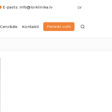
E-pasts: info@lorklinika.lv
Cenrādis
Kontakti
Pieteikt vizīti