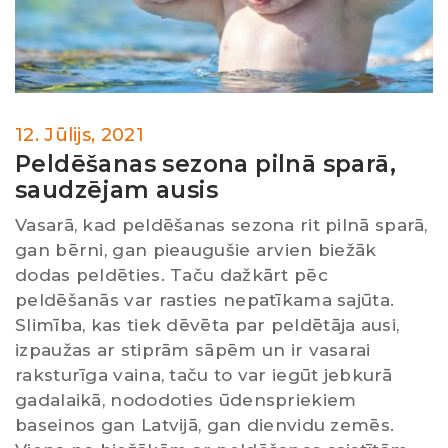
12. Jūlijs, 2021
Peldēšanas sezona pilnā sparā,
saudzējam ausis
Vasarā, kad peldēšanas sezona rit pilnā sparā,
gan bērni, gan pieaugušie arvien biežāk
dodas peldēties. Taču dažkārt pēc
peldēšanās var rasties nepatīkama sajūta.
Slimība, kas tiek dēvēta par peldētāja ausi,
izpaužas ar stiprām sāpēm un ir vasarai
raksturīga vaina, taču to var iegūt jebkurā
gadalaikā, nododoties ūdenspriekiem
baseinos gan Latvijā, gan dienvidu zemēs.