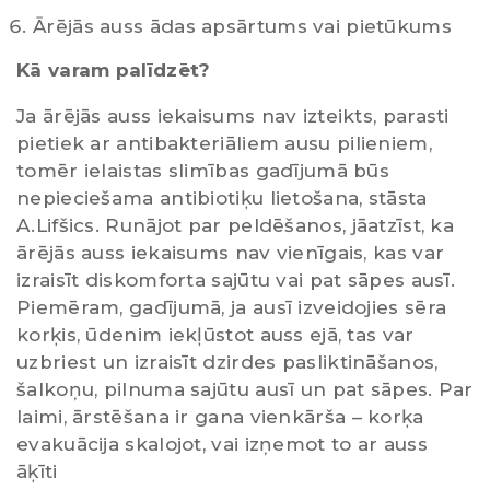
Ārējās auss ādas apsārtums vai pietūkums
Kā varam palīdzēt?
Ja ārējās auss iekaisums nav izteikts, parasti
pietiek ar antibakteriāliem ausu pilieniem,
tomēr ielaistas slimības gadījumā būs
nepieciešama antibiotiķu lietošana, stāsta
A.Lifšics. Runājot par peldēšanos, jāatzīst, ka
ārējās auss iekaisums nav vienīgais, kas var
izraisīt diskomforta sajūtu vai pat sāpes ausī.
Piemēram, gadījumā, ja ausī izveidojies sēra
korķis, ūdenim iekļūstot auss ejā, tas var
uzbriest un izraisīt dzirdes pasliktināšanos,
šalkoņu, pilnuma sajūtu ausī un pat sāpes. Par
laimi, ārstēšana ir gana vienkārša – korķa
evakuācija skalojot, vai izņemot to ar auss
āķīti