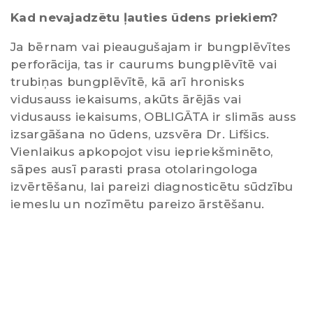
Kad nevajadzētu ļauties ūdens priekiem?
Ja bērnam vai pieaugušajam ir bungplēvītes
perforācija, tas ir caurums bungplēvītē vai
trubiņas bungplēvītē, kā arī hronisks
vidusauss iekaisums, akūts ārējās vai
vidusauss iekaisums, OBLIGĀTA ir slimās auss
izsargāšana no ūdens, uzsvēra Dr. Lifšics.
Vienlaikus apkopojot visu iepriekšminēto,
sāpes ausī parasti prasa otolaringologa
izvērtēšanu, lai pareizi diagnosticētu sūdzību
iemeslu un nozīmētu pareizo ārstēšanu.