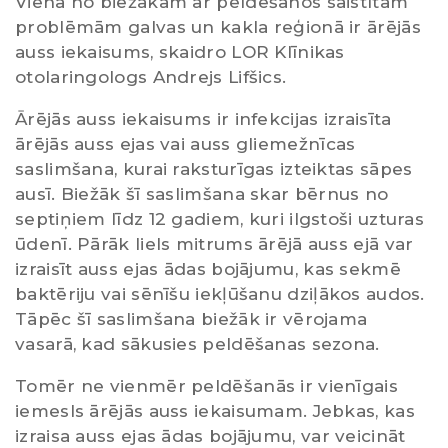
Viena no biežākām ar peldēšanos saistītām
problēmām galvas un kakla reģionā ir ārējās
auss iekaisums, skaidro LOR Klīnikas
otolaringologs Andrejs Lifšics.
Ārējās auss iekaisums ir infekcijas izraisīta
ārējās auss ejas vai auss gliemežnīcas
saslimšana, kurai raksturīgas izteiktas sāpes
ausī. Biežāk šī saslimšana skar bērnus no
septiņiem līdz 12 gadiem, kuri ilgstoši uzturas
ūdenī. Pārāk liels mitrums ārējā auss ejā var
izraisīt auss ejas ādas bojājumu, kas sekmē
baktēriju vai sēnīšu iekļūšanu dziļākos audos.
Tāpēc šī saslimšana biežāk ir vērojama
vasarā, kad sākusies peldēšanas sezona.
Tomēr ne vienmēr peldēšanās ir vienīgais
iemesls ārējās auss iekaisumam. Jebkas, kas
izraisa auss ejas ādas bojājumu, var veicināt