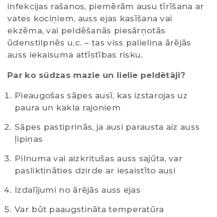
infekcijas rašanos, piemērām ausu tīrīšana ar
vates kociņiem, auss ejas kasīšana vai
ekzēma, vai peldēšanās piesārņotās
ūdenstilpnēs u.c. – tas viss palielina ārējās
auss iekaisuma attīstības risku.
Par ko sūdzas mazie un lielie peldētāji?
Pieaugošas sāpes ausī, kas izstarojas uz
paura un kakla rajoniem
Sāpes pastiprinās, ja ausi parausta aiz auss
ļipiņas
Pilnuma vai aizkritušas auss sajūta, var
pasliktināties dzirde ar iesaistīto ausi
Izdalījumi no ārējās auss ejas
Var būt paaugstināta temperatūra