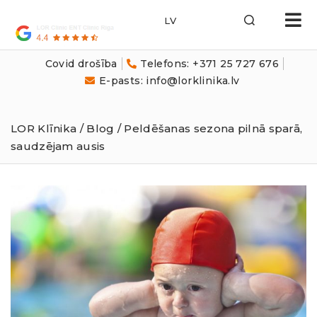
LOR
Klīnika
Covid drošība
Telefons: +371 25 727 676
E-pasts: info@lorklinika.lv
LOR Klīnika
/
Blog
/ Peldēšanas sezona pilnā sparā,
saudzējam ausis