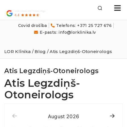
LOR
Klīnika
Covid drošība
Telefons: +371 25 727 676
E-pasts: info@lorklinika.lv
LOR Klīnika
/
Blog
/ Atis Legzdiņš-Otoneirologs
Atis Legzdiņš-Otoneirologs
Atis Legzdiņš-
Otoneirologs
August
2026