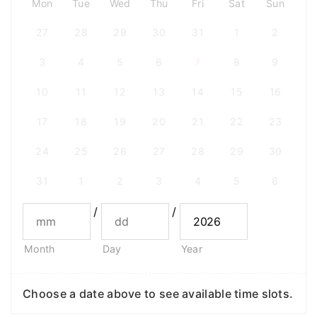
Mon
Tue
Wed
Thu
Fri
Sat
Sun
27
28
29
30
31
1
2
3
4
5
6
7
8
9
10
11
12
13
14
15
16
17
18
19
20
21
22
23
24
25
26
27
28
29
30
31
1
2
3
4
5
6
/
/
Month
Day
Year
Choose a date above to see available time slots.