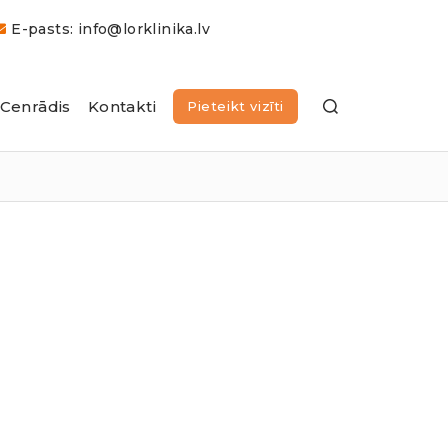
E-pasts: info@lorklinika.lv
Cenrādis
Kontakti
Pieteikt vizīti