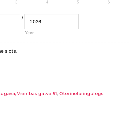
3
4
5
6
/
Year
e slots.
ugavā, Vienības gatvē 51
,
Otorinolaringologs