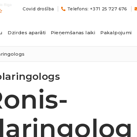
Covid drošība
Telefons: +371 25 727 676
u
Dzirdes aparāti
Pieņemšanas laiki
Pakalpojumi
aringologs
olaringologs
onis-
laringolog