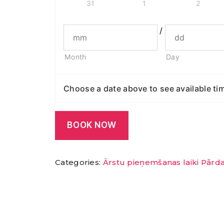
31
1
2
/
Month
Day
Choose a date above to see available tim
BOOK NOW
Categories:
Ārstu pieņemšanas laiki Pārda