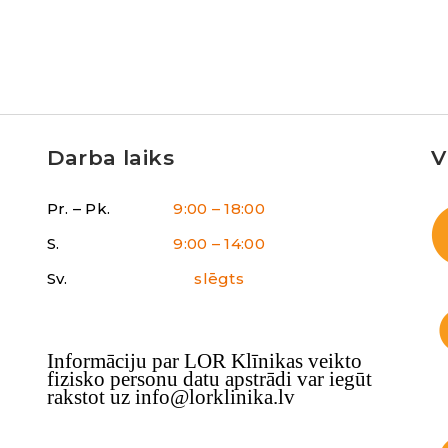
Darba laiks
V
Pr. – Pk.
9:00 – 18:00
S.
9:00 – 14:00
Sv.
slēgts
Informāciju par LOR Klīnikas veikto
fizisko personu datu apstrādi var iegūt
rakstot uz info@lorklinika.lv