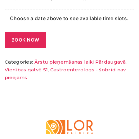
Choose a date above to see available time slots.
BOOK NOW
Categories:
Ārstu pieņemšanas laiki Pārdaugavā,
Vienības gatvē 51
,
Gastroenterologs - šobrīd nav
pieejams
LOR