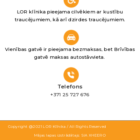
LOR klīnika pieejama cilvēkiem ar kustību
traucējumiem, kā arī dzirdes traucējumiem.
Vienības gatvē ir pieejama bezmaksas, bet Brīvības
gatvē maksas autostāvvieta.
Telefons
+371 25 727 676
Copyright @2021
LOR Klīnika
/ All Rights Reserved
Mājas lapas izstrādātajs: SIA XHEERO