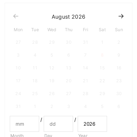
August
2026
Mon
Tue
Wed
Thu
Fri
Sat
Sun
27
28
29
30
31
1
2
3
4
5
6
7
8
9
10
11
12
13
14
15
16
17
18
19
20
21
22
23
24
25
26
27
28
29
30
31
1
2
3
4
5
6
/
/
Month
Day
Year