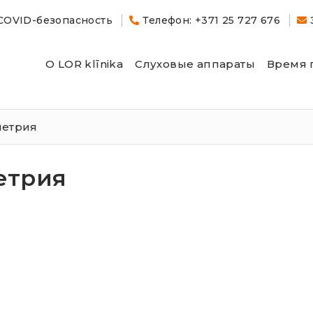
COVID-безопасность
Телефон: +371 25 727 676
О LOR klīnika
Слуховые аппараты
Время 
метрия
етрия