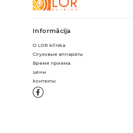
LOR
Klīnika
Informācija
О LOR klīnika
Слуховые аппараты
Время приема
цены
kонтакты