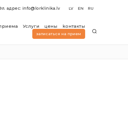
Эл. адрес: info@lorklinika.lv
приема
Услуги
цены
kонтакты
записаться на прием