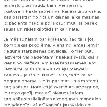
iemeslu citām sūdzībām. Piemēram,
ilgstošām kakla sāpēm vai kairinājumu kaklā,
kas parasti ir no rīta un dienas laikā mazinās,
jo pacients naktī elpojis caur muti, tā paliek
sausa un rīkles gļotāda ir kairināta.
Ja mēs runājam par krākšanu, tad tā ir ļoti
kompleksa problēma. Viens no iemesliem ir
deguna starpsienas deviācija. Tomēr būtu
jāizvērtē vai pacientam ir liekais svars, kas ir
viens no biežākajiem krākšanas iemesliem.
Jāizvērtē būtu rīkle – aukslēju mandeļu
lielums – ja tās ir izteikti lielas, tad tikai ar
deguna operāciju būs par maz un simptomi
saglabāsies. Noteikti jāizvērtē arī aizdegune,
jo retos gadījumos arī pieaugušajiem
saglabājas palielinātas aizdegunes mandeles
jeb adenoīdi, kā arī var būt jaunveidojumi.