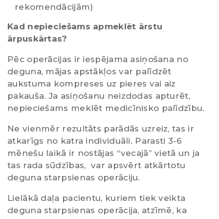
rekomendācijām)
Kad nepieciešams apmeklēt ārstu
ārpuskārtas?
Pēc operācijas ir iespējama asiņošana no
deguna, mājas apstākļos var palīdzēt
aukstuma kompreses uz pieres vai aiz
pakauša. Ja asiņošanu neizdodas apturēt,
nepieciešams meklēt medicīnisko palīdzību.
Ne vienmēr rezultāts parādās uzreiz, tas ir
atkarīgs no katra individuāli. Parasti 3-6
mēnešu laikā ir nostājas “vecajā” vietā un ja
tas rada sūdzības, var apsvērt atkārtotu
deguna starpsienas operāciju.
Lielākā daļa pacientu, kuriem tiek veikta
deguna starpsienas operācija, atzīmē, ka