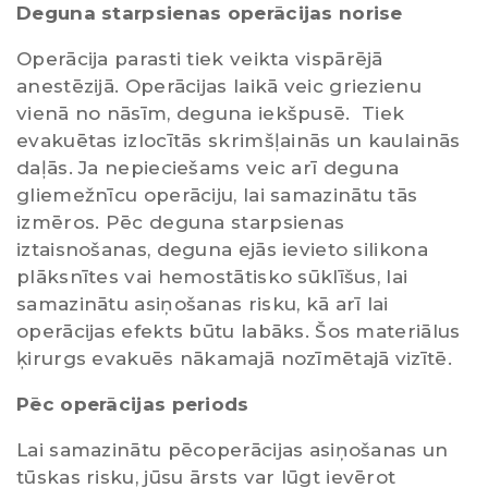
Deguna starpsienas operācijas norise
Operācija parasti tiek veikta vispārējā
anestēzijā. Operācijas laikā veic griezienu
vienā no nāsīm, deguna iekšpusē. Tiek
evakuētas izlocītās skrimšļainās un kaulainās
daļās. Ja nepieciešams veic arī deguna
gliemežnīcu operāciju, lai samazinātu tās
izmēros. Pēc deguna starpsienas
iztaisnošanas, deguna ejās ievieto silikona
plāksnītes vai hemostātisko sūklīšus, lai
samazinātu asiņošanas risku, kā arī lai
operācijas efekts būtu labāks. Šos materiālus
ķirurgs evakuēs nākamajā nozīmētajā vizītē.
Pēc operācijas periods
Lai samazinātu pēcoperācijas asiņošanas un
tūskas risku, jūsu ārsts var lūgt ievērot