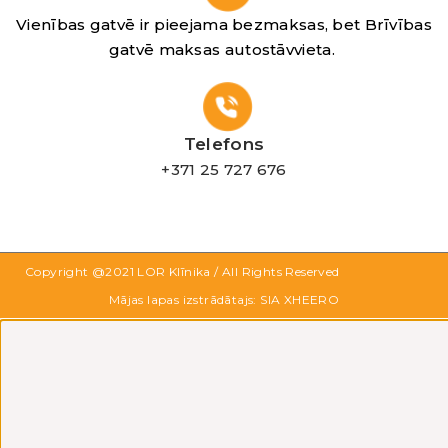
Vienības gatvē ir pieejama bezmaksas, bet Brīvības
gatvē maksas autostāvvieta.
Telefons
+371 25 727 676
Copyright @2021
LOR Klīnika
/ All Rights Reserved
Mājas lapas izstrādātajs: SIA XHEERO