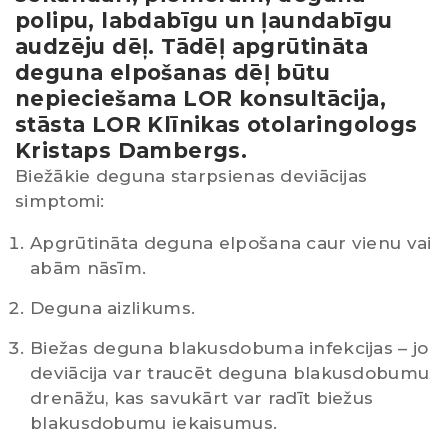
polipu, labdabīgu un ļaundabīgu
audzēju dēļ. Tādēļ apgrūtināta
deguna elpošanas dēļ būtu
nepieciešama LOR konsultācija,
stāsta LOR Klīnikas otolaringologs
Kristaps Dambergs.
Biežākie deguna starpsienas deviācijas
simptomi:
Apgrūtināta deguna elpošana caur vienu vai
abām nāsīm.
Deguna aizlikums.
Biežas deguna blakusdobuma infekcijas – jo
deviācija var traucēt deguna blakusdobumu
drenāžu, kas savukārt var radīt biežus
blakusdobumu iekaisumus.