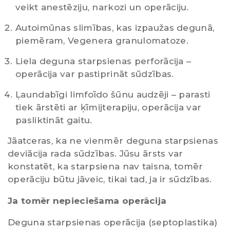
veikt anestēziju, narkozi un operāciju.
Autoimūnas slimības, kas izpaužas degunā,
piemēram, Vegenera granulomatoze.
Liela deguna starpsienas perforācija –
operācija var pastiprināt sūdzības.
Ļaundabīgi limfoīdo šūnu audzēji – parasti
tiek ārstēti ar ķīmijterapiju, operācija var
pasliktināt gaitu.
Jāatceras, ka ne vienmēr deguna starpsienas
deviācija rada sūdzības. Jūsu ārsts var
konstatēt, ka starpsiena nav taisna, tomēr
operāciju būtu jāveic, tikai tad, ja ir sūdzības.
Ja tomēr nepieciešama operācija
Deguna starpsienas operācija (septoplastika)