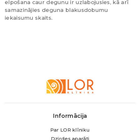
elpošana caur degunu ir uzlabojusies, kā arī
samazinājies deguna blakusdobumu
iekaisumu skaits.
LOR
Klīnika
Informācija
Par LOR klīniku
Dzirdes aparāti