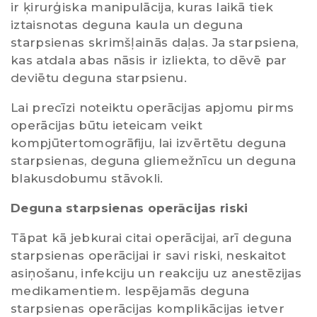
ir ķirurģiska manipulācija, kuras laikā tiek
iztaisnotas deguna kaula un deguna
starpsienas skrimšļainās daļas. Ja starpsiena,
kas atdala abas nāsis ir izliekta, to dēvē par
deviētu deguna starpsienu.
Lai precīzi noteiktu operācijas apjomu pirms
operācijas būtu ieteicam veikt
kompjūtertomogrāfiju, lai izvērtētu deguna
starpsienas, deguna gliemežnīcu un deguna
blakusdobumu stāvokli.
Deguna starpsienas operācijas riski
Tāpat kā jebkurai citai operācijai, arī deguna
starpsienas operācijai ir savi riski, neskaitot
asiņošanu, infekciju un reakciju uz anestēzijas
medikamentiem. Iespējamās deguna
starpsienas operācijas komplikācijas ietver