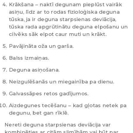
Krākšana – naktī degunam pieplūst vairāk
asiņu, līdz ar to rodas fizioloģiska deguna
tūska, ja ir deguna starpsienas deviācija,
tūska rada apgrūtinātu deguna elpošanu un
cilvēks sāk elpot caur muti un krākt.
Pavājināta oža un garša.
Balss izmaiņas.
Deguna asiņošana.
Neizgulēšanās un miegainība pa dienu.
Galvassāpes retos gadījumos.
Aizdegunes tecēšanu – kad gļotas netek pa
degunu, bet gan rīklē.
Nereti deguna starpsienas deviācija var
kombinēties ar citām slimībām vai būt par