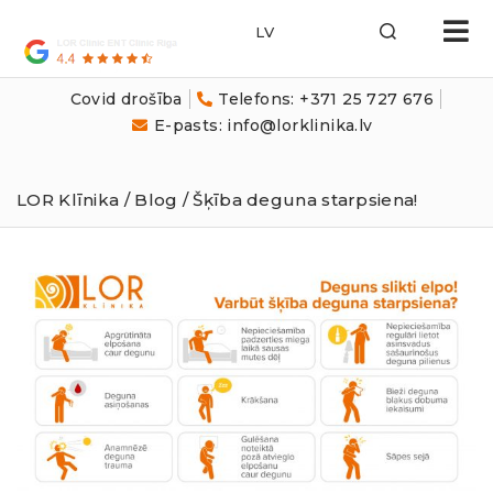
LOR
Klīnika
Covid drošība
Telefons: +371 25 727 676
E-pasts: info@lorklinika.lv
LOR Klīnika
/
Blog
/ Šķība deguna starpsiena!