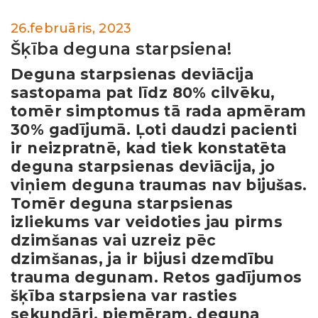
26.februāris, 2023
Šķība deguna starpsiena!
Deguna starpsienas deviācija
sastopama pat līdz 80% cilvēku,
tomēr simptomus tā rada apmēram
30% gadījumā. Ļoti daudzi pacienti
ir neizpratnē, kad tiek konstatēta
deguna starpsienas deviācija, jo
viņiem deguna traumas nav bijušas.
Tomēr deguna starpsienas
izliekums var veidoties jau pirms
dzimšanas vai uzreiz pēc
dzimšanas, ja ir bijusi dzemdību
trauma degunam. Retos gadījumos
šķība starpsiena var rasties
sekundāri, piemēram, deguna