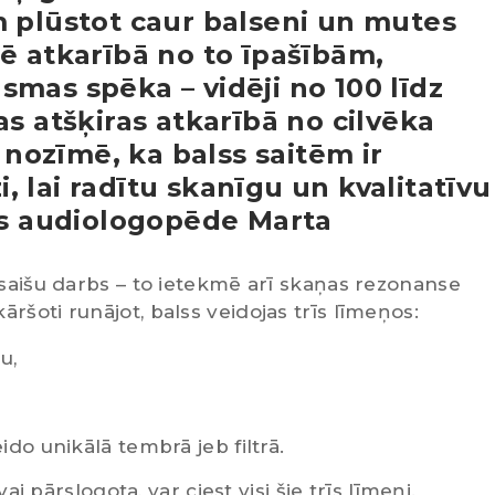
m plūstot caur balseni un mutes
ē atkarībā no to īpašībām,
mas spēka – vidēji no 100 līdz
as atšķiras atkarībā no cilvēka
ozīmē, ka balss saitēm ir
zi, lai radītu skanīgu un kvalitatīvu
s audiologopēde Marta
 saišu darbs – to ietekmē arī skaņas rezonanse
ršoti runājot, balss veidojas trīs līmeņos:
u,
ido unikālā tembrā jeb filtrā.
vai pārslogota, var ciest visi šie trīs līmeņi.