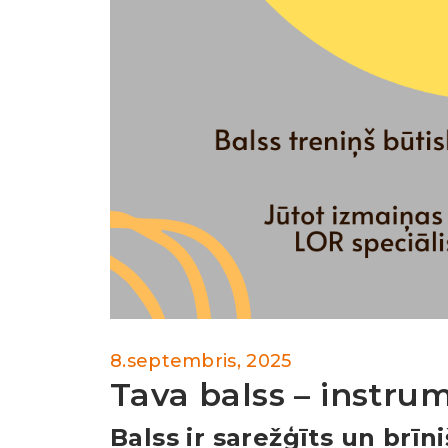
8.septembris, 2025
Tava balss – instru
Balss ir sarežģīts un brīn