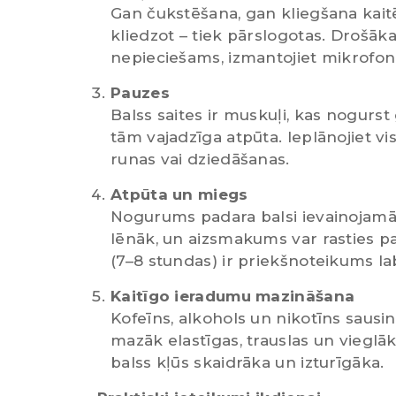
Gan čukstēšana, gan kliegšana kaitē 
kliedzot – tiek pārslogotas. Drošāka
nepieciešams, izmantojiet mikrofonu
Pauzes
Balss saites ir muskuļi, kas nogurst
tām vajadzīga atpūta. Ieplānojiet v
runas vai dziedāšanas.
Atpūta un miegs
Nogurums padara balsi ievainojamāk
lēnāk, un aizsmakums var rasties p
(7–8 stundas) ir priekšnoteikums lab
Kaitīgo ieradumu mazināšana
Kofeīns, alkohols un nikotīns sausin
mazāk elastīgas, trauslas un vieglāk
balss kļūs skaidrāka un izturīgāka.