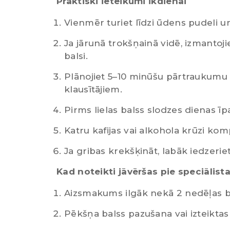
Praktiski ieteikumi ikdienai
Vienmēr turiet līdzi ūdens pudeli u
Ja jārunā trokšņainā vidē, izmantoji
balsi.
Plānojiet 5–10 minūšu pārtraukumu 
klausītājiem.
Pirms lielas balss slodzes dienas īp
Katru kafijas vai alkohola krūzi kom
Ja gribas krekšķināt, labāk iedzeri
Kad noteikti jāvēršas pie speciālist
Aizsmakums ilgāk nekā 2 nedēļas b
Pēkšņa balss pazušana vai izteiktas i