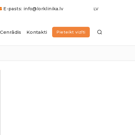
E-pasts: info@lorklinika.lv
Cenrādis
Kontakti
Pieteikt vizīti