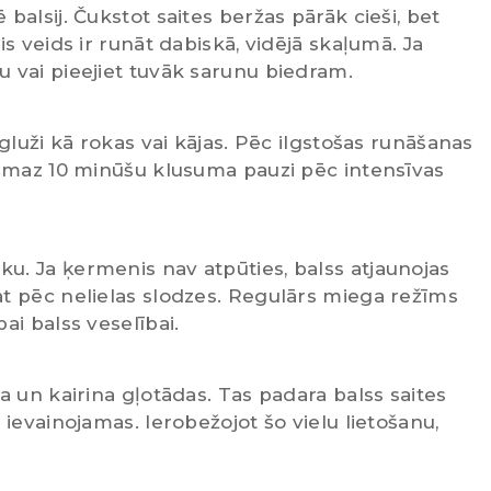
balsij. Čukstot saites beržas pārāk cieši, bet
is veids ir runāt dabiskā, vidējā skaļumā. Ja
 vai pieejiet tuvāk sarunu biedram.
 gluži kā rokas vai kājas. Pēc ilgstošas runāšanas
ismaz 10 minūšu klusuma pauzi pēc intensīvas
u. Ja ķermenis nav atpūties, balss atjaunojas
at pēc nelielas slodzes. Regulārs miega režīms
ai balss veselībai.
a un kairina gļotādas. Tas padara balss saites
 ievainojamas. Ierobežojot šo vielu lietošanu,