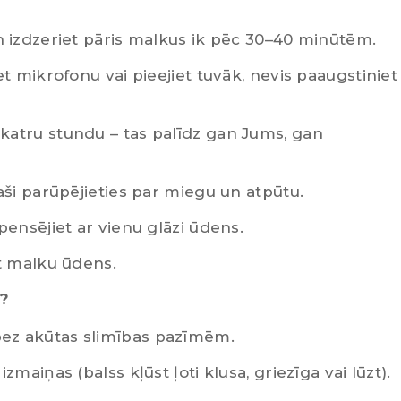
n izdzeriet pāris malkus ik pēc 30–40 minūtēm.
et mikrofonu vai pieejiet tuvāk, nevis paaugstiniet
katru stundu – tas palīdz gan Jums, gan
aši parūpējieties par miegu un atpūtu.
pensējiet ar vienu glāzi ūdens.
et malku ūdens.
a?
ez akūtas slimības pazīmēm.
zmaiņas (balss kļūst ļoti klusa, griezīga vai lūzt).