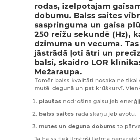
rodas, izelpotajam gaisa
dobumu. Balss saites vibr
saspringuma un gaisa plūs
250 reižu sekundē (Hz), k
dzimuma un vecuma. Tas n
jāstrādā ļoti ātri un precī
balsi, skaidro
LOR klīnika
Mežaraupa.
Tomēr balss kvalitāti nosaka ne tikai
mutē, degunā un pat krūškurvī. Vienkā
plaušas
nodrošina gaisu jeb enerģij
balss saites
rada skaņu jeb avotu,
mutes un deguna dobums
to pārve
Ja balss tiek ilgstoši lietota nepareizi 