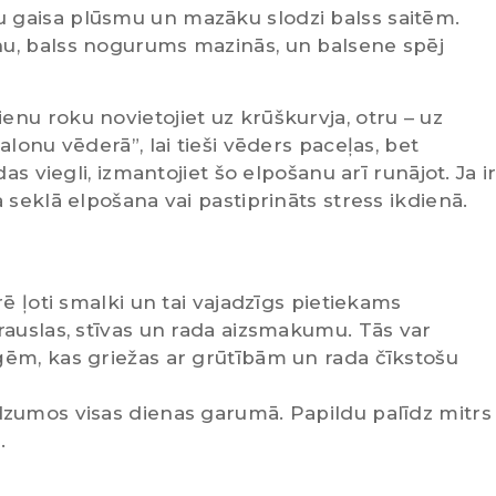
 gaisa plūsmu un mazāku slodzi balss saitēm.
nu, balss nogurums mazinās, un balsene spēj
enu roku novietojiet uz krūškurvja, otru – uz
lonu vēderā”, lai tieši vēders paceļas, bet
as viegli, izmantojiet šo elpošanu arī runājot. Ja i
 seklā elpošana vai pastiprināts stress ikdienā.
rē ļoti smalki un tai vajadzīgs pietiekams
trauslas, stīvas un rada aizsmakumu. Tās var
ģēm, kas griežas ar grūtībām un rada čīkstošu
udzumos visas dienas garumā. Papildu palīdz mitrs
.