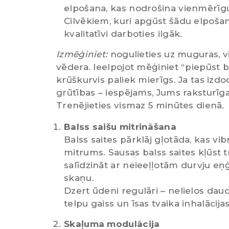
elpošana, kas nodrošina vienmērīgu
Cilvēkiem, kuri apgūst šādu elpoša
kvalitatīvi darboties ilgāk.
Izmēģiniet:
nogulieties uz muguras, vi
vēdera. Ieelpojot mēģiniet “piepūst ba
krūškurvis paliek mierīgs. Ja tas izdod
grūtības – iespējams, Jums raksturīga
Trenējieties vismaz 5 minūtes dienā.
Balss saišu mitrināšana
Balss saites pārklāj gļotāda, kas vib
mitrums. Sausas balss saites kļūst 
salīdzināt ar neieeļļotām durvju eņ
skaņu.
Dzert ūdeni regulāri – nelielos da
telpu gaiss un īsas tvaika inhalācijas
Skaļuma modulācija