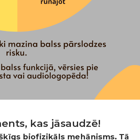
ments, kas jāsaudzē!
išķīgs biofizikāls mehānisms. Tā