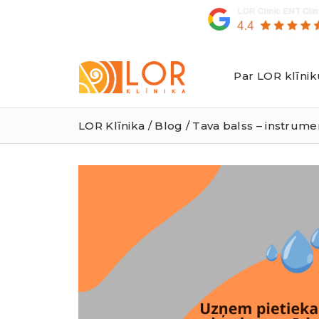
Par LOR klīnik
LOR
Klīnika
LOR Klīnika
/
Blog
/ Tava balss – instrume