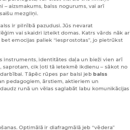
mi – aizsmakums, balss nogurums, vai arī
saišu mezgliņi.
alss ir pilnībā pazudusi. Jūs nevarat
lēģim vai skaidri izteikt domas. Katrs vārds nāk ar
 bet emocijas paliek “iesprostotas”, jo pietrūkst
 instruments, identitātes daļa un bieži vien arī
, saprotam, cik ļoti tā ietekmē ikdienu – sākot no
 darbībai. Tāpēc rūpes par balsi jeb
balss
gan pedagogiem, ārstiem, aktieriem un
ā daudz runā un vēlas saglabāt labu komunikācijas
pošanas. Optimālā ir diafragmālā jeb “vēdera”