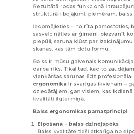
Rezultātā rodas funkcionāli traucēju
strukturāli bojājumi, piemēram, balss 
Iedomājieties – no rīta pamostoties, b
sasveicināties ar ģimeni, piezvanīt ko
piepūli, saruna kļūst par izaicinājumu,
skaņas, kas tām dotu formu.
Balss ir mūsu galvenais komunikācijas
darba rīks. Tikai tad, kad to zaudējam
vienkāršas sarunas līdz profesionālai
ergonomika
ir svarīgas ikvienam – 
dziedātājiem, gan visiem, kas ikdien
kvalitāti ilgtermiņā.
Balss ergonomikas pamatprincipi
Elpošana – balss dzinējspēks
Balss kvalitāte tieši atkarīga no el