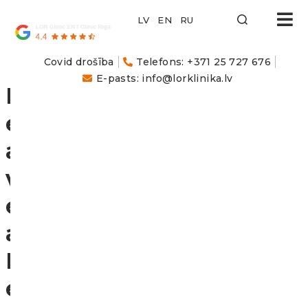
LOR
Klīnika
Covid drošība
Telefons: +371 25 727 676
E-pasts: info@lorklinika.lv
L
e
a
v
e
a
R
e