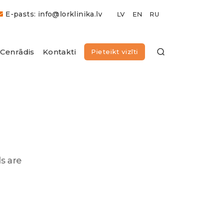
E-pasts: info@lorklinika.lv
Cenrādis
Kontakti
Pieteikt vizīti
ds are