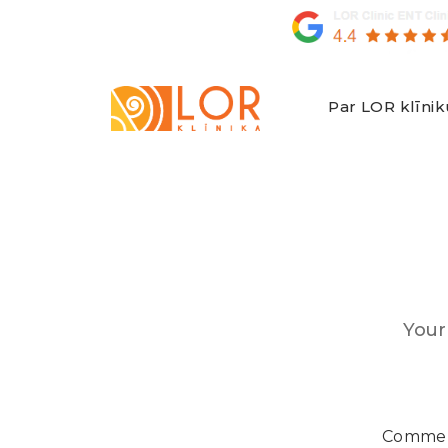
Par LOR klīnik
LOR
Klīnika
Your 
Comme