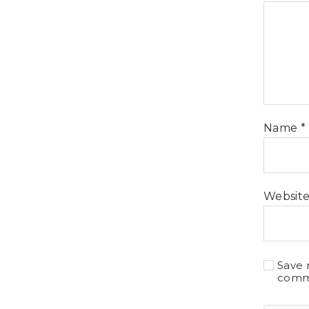
Name
*
Websit
Save 
comm