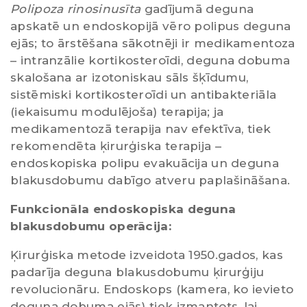
Polipoza rinosinusīta
gadījumā deguna
apskatē un endoskopijā vēro polipus deguna
ejās; to ārstēšana sākotnēji ir medikamentoza
– intranzālie kortikosteroīdi, deguna dobuma
skalošana ar izotoniskau sāls šķīdumu,
sistēmiski kortikosteroīdi un antibakteriāla
(iekaisumu modulējoša) terapija; ja
medikamentozā terapija nav efektīva, tiek
rekomendēta ķirurģiska terapija –
endoskopiska polipu evakuācija un deguna
blakusdobumu dabīgo atveru paplašināšana.
Funkcionāla endoskopiska deguna
blakusdobumu operācija:
Ķirurģiska metode izveidota 1950.gados, kas
padarīja deguna blakusdobumu ķirurģiju
revolucionāru. Endoskops (kamera, ko ievieto
deguna dobuma ejās) tiek izmantots, lai