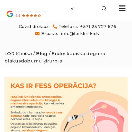
LOR
Klīnika
Covid drošība
Telefons: +371 25 727 676
E-pasts: info@lorklinika.lv
LOR Klīnika
/
Blog
/ Endoskopiska deguna
blakusdobumu ķirurģija