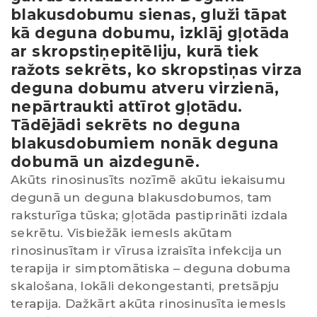
blakusdobumu sienas, gluži tāpat
kā deguna dobumu, izklāj gļotāda
ar skropstiņepitēliju, kurā tiek
ražots sekrēts, ko skropstiņas virza
deguna dobumu atveru virzienā,
nepārtraukti attīrot gļotādu.
Tādējādi sekrēts no deguna
blakusdobumiem nonāk deguna
dobumā un aizdegunē.
Akūts rinosinusīts nozīmē akūtu iekaisumu
degunā un deguna blakusdobumos, tam
raksturīga tūska; gļotāda pastiprināti izdala
sekrētu. Visbiežāk iemesls akūtam
rinosinusītam ir vīrusa izraisīta infekcija un
terapija ir simptomātiska – deguna dobuma
skalošana, lokāli dekongestanti, pretsāpju
terapija. Dažkārt akūta rinosinusīta iemesls