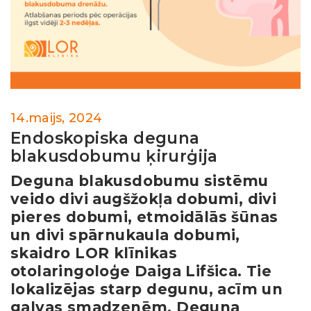
14.maijs, 2024
Endoskopiska deguna
blakusdobumu ķirurģija
Deguna blakusdobumu sistēmu
veido divi augšžokļa dobumi, divi
pieres dobumi, etmoidālās šūnas
un divi spārnukaula dobumi,
skaidro LOR klīnikas
otolaringoloģe Daiga Lifšica. Tie
lokalizējas starp degunu, acīm un
galvas smadzenēm. Deguna