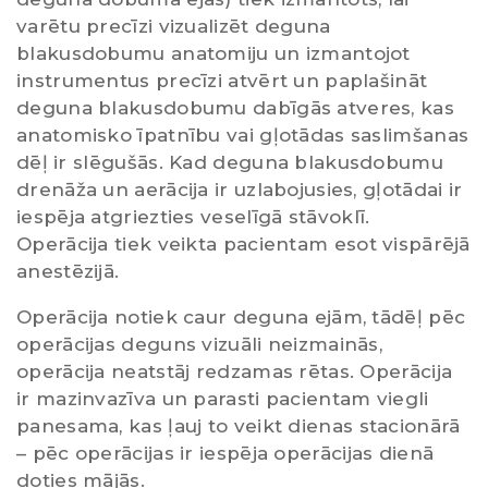
varētu precīzi vizualizēt deguna
blakusdobumu anatomiju un izmantojot
instrumentus precīzi atvērt un paplašināt
deguna blakusdobumu dabīgās atveres, kas
anatomisko īpatnību vai gļotādas saslimšanas
dēļ ir slēgušās. Kad deguna blakusdobumu
drenāža un aerācija ir uzlabojusies, gļotādai ir
iespēja atgriezties veselīgā stāvoklī.
Operācija tiek veikta pacientam esot vispārējā
anestēzijā.
Operācija notiek caur deguna ejām, tādēļ pēc
operācijas deguns vizuāli neizmainās,
operācija neatstāj redzamas rētas. Operācija
ir mazinvazīva un parasti pacientam viegli
panesama, kas ļauj to veikt dienas stacionārā
– pēc operācijas ir iespēja operācijas dienā
doties mājās.