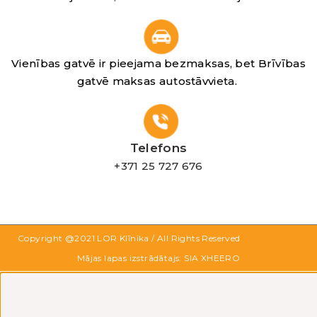
Vienības gatvē ir pieejama bezmaksas, bet Brīvības
gatvē maksas autostāvvieta.
Telefons
+371 25 727 676
Copyright @2021
LOR Klīnika
/ All Rights Reserved
Mājas lapas izstrādātajs: SIA XHEERO