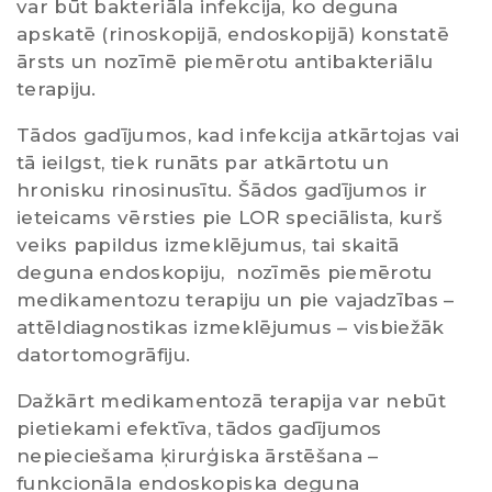
var būt bakteriāla infekcija, ko deguna
apskatē (rinoskopijā, endoskopijā) konstatē
ārsts un nozīmē piemērotu antibakteriālu
terapiju.
Tādos gadījumos, kad infekcija atkārtojas vai
tā ieilgst, tiek runāts par atkārtotu un
hronisku rinosinusītu. Šādos gadījumos ir
ieteicams vērsties pie LOR speciālista, kurš
veiks papildus izmeklējumus, tai skaitā
deguna endoskopiju, nozīmēs piemērotu
medikamentozu terapiju un pie vajadzības –
attēldiagnostikas izmeklējumus – visbiežāk
datortomogrāfiju.
Dažkārt medikamentozā terapija var nebūt
pietiekami efektīva, tādos gadījumos
nepieciešama ķirurģiska ārstēšana –
funkcionāla endoskopiska deguna