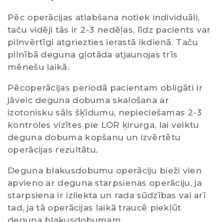
Pēc operācijas atlabšana notiek individuāli,
taču vidēji tās ir 2-3 nedēļas, līdz pacients var
pilnvērtīgi atgriezties ierastā ikdienā. Taču
pilnībā deguna gļotāda atjaunojas trīs
mēnešu laikā.
Pēcoperācijas periodā pacientam obligāti ir
jāveic deguna dobuma skalošana ar
izotonisku sāls šķīdumu, nepieciešamas 2-3
kontroles vizītes pie LOR ķirurga, lai veiktu
deguna dobuma kopšanu un izvērtētu
operācijas rezultātu.
Deguna blakusdobumu operāciju bieži vien
apvieno ar deguna starpsienas operāciju, ja
starpsiena ir izliekta un rada sūdzības vai arī
tad, ja tā operācijas laikā traucē piekļūt
deguna blakusdobumam.