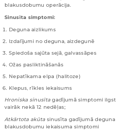
blakusdobumu operācija.
Sinusīta simptomi:
Deguna aizlikums
Izdalījumi no deguna, aizdegunē
Spiedoša sajūta sejā, galvassāpes
Ožas pasliktināšanās
Nepatīkama elpa (halitoze)
Klepus, rīkles iekaisums
Hroniska sinusīta
gadījumā simptomi ilgst
vairāk nekā 12 nedēļas;
Atkārtota akūta
sinusīta gadījumā deguna
blakusdobumu iekaisuma simptomi