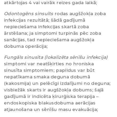
atkārtojas 4 vai vairāk reizes gada laikā;
Odontogēns sinsuīts
rodas augšžokļa zoba
infekcijas rezultātā; šādā gadījumā
nepieciešama infekcijas skartā zoba
ārstēšana; ja simptomi turpinās pēc zoba
sanācijas, tad nepieciešama augšžokļa
dobuma operācija;
Fungāls sinusīta (lokalizēta sēnīšu infekcija)
simptomi var neatšķirties no hroniska
sinusīta simptomiem; papildus var būt
nepatīkama smaka deguna dobumā
(kakosmija) un pelēcīgi izdalījumi no deguna;
visbiežāk skarts ir augšžokļa dobums; šajā
gadījumā ir indicēta ķirurģiska terapija –
endoskopiska blakusdobuma aerācijas
atjaunošana un sēnīšu masu evakuācija;