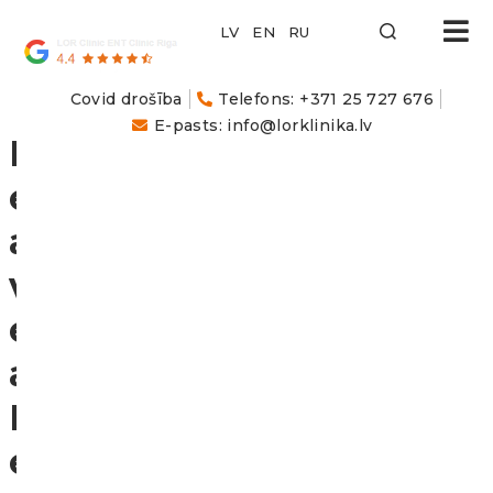
LOR
Klīnika
Covid drošība
Telefons: +371 25 727 676
E-pasts: info@lorklinika.lv
L
e
a
v
e
a
R
e