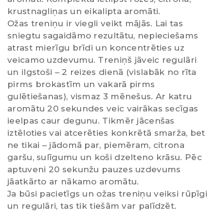
krustnagliņas un eikalipta aromāti.
Ožas treniņu ir viegli veikt mājās. Lai tas
sniegtu sagaidāmo rezultātu, nepieciešams
atrast mierīgu brīdi un koncentrēties uz
veicamo uzdevumu. Treniņš jāveic regulāri
un ilgstoši – 2 reizes dienā (vislabāk no rīta
pirms brokastīm un vakarā pirms
gulētiešanas), vismaz 3 mēnešus. Ar katru
aromātu 20 sekundes veic vairākas secīgas
ieelpas caur degunu. Tikmēr jācenšas
iztēloties vai atcerēties konkrētā smarža, bet
ne tikai – jādomā par, piemēram, citrona
garšu, sulīgumu un koši dzelteno krāsu. Pēc
aptuveni 20 sekunžu pauzes uzdevums
jāatkārto ar nākamo aromātu.
Ja būsi pacietīgs un ožas treniņu veiksi rūpīgi
un regulāri, tas tik tiešām var palīdzēt.