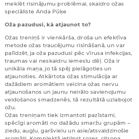
meklēt risinājumu problēmai, skaidro ožas
speciāliste Anda Pūķe
Oža pazudusi, kā atjaunot to?
Ožas treniņš ir vienkārša, droša un efektīva
metode ožas traucējumu risināšanā, un var
palīdzēt, ja oža pazudusi pēc vīrusa infekcijas,
traumas vai neskaidru iemeslu dēļ. Oža ir
unikāla maņa, jo tā spēj pielāgoties un
atjaunoties. Atkārtota ožas stimulācija ar
dažādiem aromātiem veicina ožas nervu
atjaunošanos un jaunu neirālo savienojumu
veidošanos smadzenēs, tā rezultātā uzlabojot
ožu.
Ožas treniņam tiek izmantoti pazīstami,
spēcīgi aromāti no dažādu smaržu grupām –
ziedu, augļu, garšvielu un asie/atsvaidzinošie
aromāti. Komplektā ietilpst rozes, citrona,