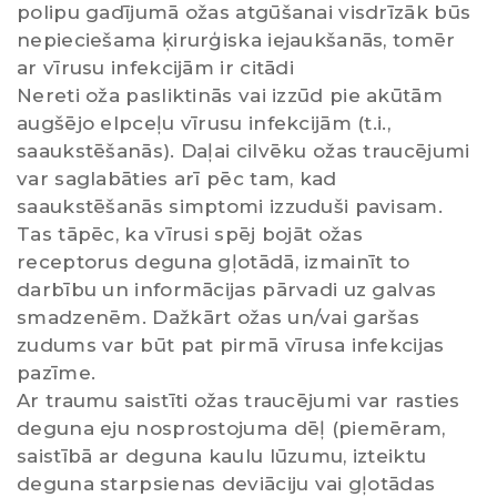
polipu gadījumā ožas atgūšanai visdrīzāk būs
nepieciešama ķirurģiska iejaukšanās, tomēr
ar vīrusu infekcijām ir citādi
Nereti oža pasliktinās vai izzūd pie akūtām
augšējo elpceļu vīrusu infekcijām (t.i.,
saaukstēšanās). Daļai cilvēku ožas traucējumi
var saglabāties arī pēc tam, kad
saaukstēšanās simptomi izzuduši pavisam.
Tas tāpēc, ka vīrusi spēj bojāt ožas
receptorus deguna gļotādā, izmainīt to
darbību un informācijas pārvadi uz galvas
smadzenēm. Dažkārt ožas un/vai garšas
zudums var būt pat pirmā vīrusa infekcijas
pazīme.
Ar traumu saistīti ožas traucējumi var rasties
deguna eju nosprostojuma dēļ (piemēram,
saistībā ar deguna kaulu lūzumu, izteiktu
deguna starpsienas deviāciju vai gļotādas