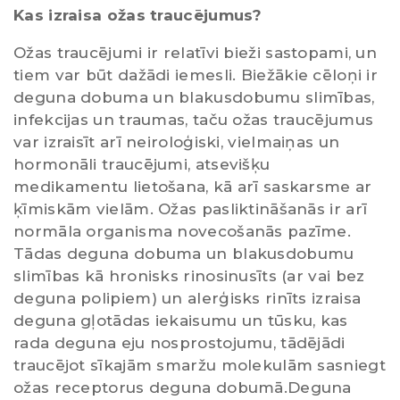
Kas izraisa ožas traucējumus?
Ožas traucējumi ir relatīvi bieži sastopami, un
tiem var būt dažādi iemesli. Biežākie cēloņi ir
deguna dobuma un blakusdobumu slimības,
infekcijas un traumas, taču ožas traucējumus
var izraisīt arī neiroloģiski, vielmaiņas un
hormonāli traucējumi, atsevišķu
medikamentu lietošana, kā arī saskarsme ar
ķīmiskām vielām. Ožas pasliktināšanās ir arī
normāla organisma novecošanās pazīme.
Tādas deguna dobuma un blakusdobumu
slimības kā hronisks rinosinusīts (ar vai bez
deguna polipiem) un alerģisks rinīts izraisa
deguna gļotādas iekaisumu un tūsku, kas
rada deguna eju nosprostojumu, tādējādi
traucējot sīkajām smaržu molekulām sasniegt
ožas receptorus deguna dobumā.Deguna