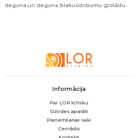
deguna un deguna blakusdobumu gļotādu.
LOR
Klīnika
Informācija
Par LOR klīniku
Dzirdes aparāti
Pieņemšanas laiki
Cenrādis
Kontakti