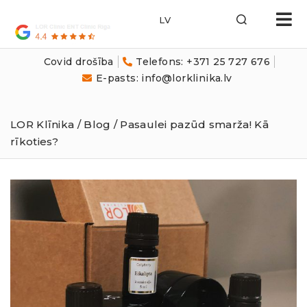
LOR
Klīnika
Covid drošība
Telefons: +371 25 727 676
E-pasts: info@lorklinika.lv
LOR Klīnika
/
Blog
/ Pasaulei pazūd smarža! Kā
rīkoties?