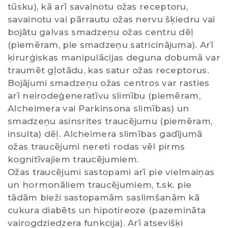
tūsku), kā arī savainotu ožas receptoru,
savainotu vai pārrautu ožas nervu šķiedru vai
bojātu galvas smadzeņu ožas centru dēļ
(piemēram, pie smadzeņu satricinājuma). Arī
ķirurģiskas manipulācijas deguna dobumā var
traumēt gļotādu, kas satur ožas receptorus.
Bojājumi smadzeņu ožas centros var rasties
arī neirodeģeneratīvu slimību (piemēram,
Alcheimera vai Parkinsona slimības) un
smadzeņu asinsrites traucējumu (piemēram,
insulta) dēļ. Alcheimera slimības gadījumā
ožas traucējumi nereti rodas vēl pirms
kognitīvajiem traucējumiem.
Ožas traucējumi sastopami arī pie vielmaiņas
un hormonāliem traucējumiem, t.sk. pie
tādām bieži sastopamām saslimšanām kā
cukura diabēts un hipotireoze (pazemināta
vairogdziedzera funkcija). Arī atsevišķi