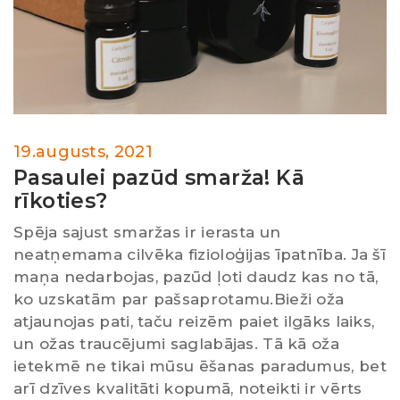
19.augusts, 2021
Pasaulei pazūd smarža! Kā
rīkoties?
Spēja sajust smaržas ir ierasta un
neatņemama cilvēka fizioloģijas īpatnība. Ja šī
maņa nedarbojas, pazūd ļoti daudz kas no tā,
ko uzskatām par pašsaprotamu.Bieži oža
atjaunojas pati, taču reizēm paiet ilgāks laiks,
un ožas traucējumi saglabājas. Tā kā oža
ietekmē ne tikai mūsu ēšanas paradumus, bet
arī dzīves kvalitāti kopumā, noteikti ir vērts