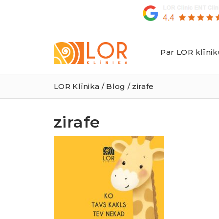
Par LOR klīnik
LOR
Klīnika
LOR Klīnika
/
Blog
/ zirafe
zirafe