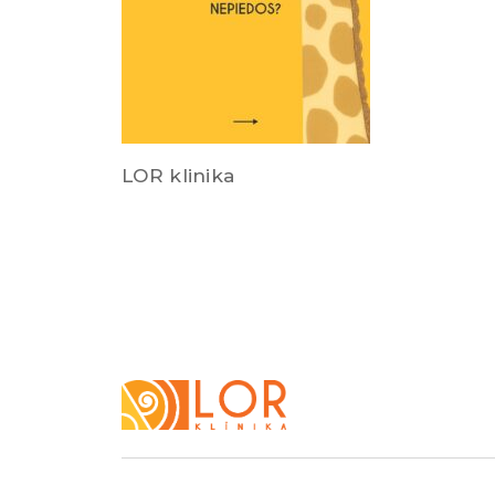
LOR klinika
LOR
Klīnika