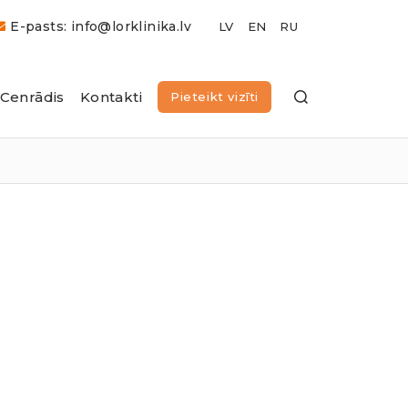
E-pasts: info@lorklinika.lv
Cenrādis
Kontakti
Pieteikt vizīti