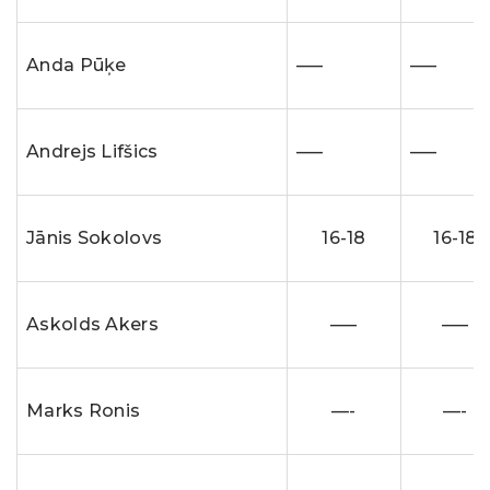
Anda Pūķe
—–
—–
Andrejs Lifšics
—–
—–
Jānis Sokolovs
16-18
16-18
Askolds Akers
—–
—–
Marks Ronis
—-
—-