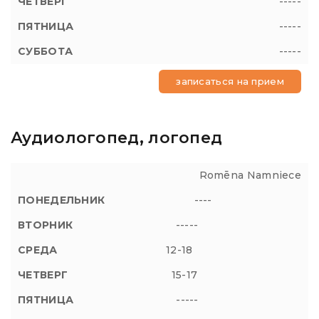
-----
-----
-----
записаться на прием
Аудиологопед, логопед
Romēna Namniece
----
-----
12-18
15-17
-----