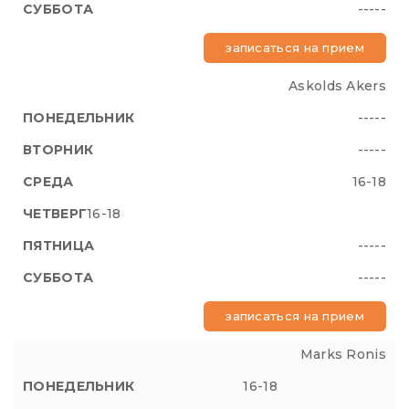
-----
записаться на прием
Askolds Akers
-----
-----
16-18
16-18
-----
-----
записаться на прием
Marks Ronis
16-18