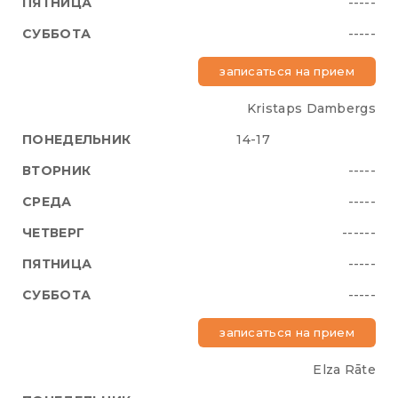
-----
-----
записаться на прием
Kristaps Dambergs
14-17
-----
-----
------
-----
-----
записаться на прием
Elza Rāte