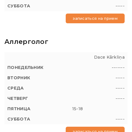
-----
записаться на прием
Аллерголог
Dace Kārkliņa
-------
-----
-----
-----
15-18
-----
записаться на прием