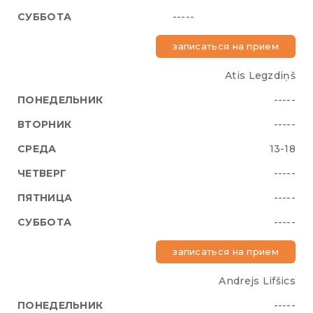
-----
записаться на прием
Atis Legzdiņš
-----
-----
13-18
-----
-----
-----
записаться на прием
Andrejs Lifšics
-----