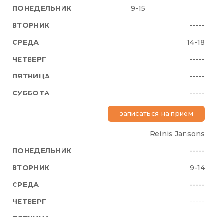
9-15
-----
14-18
-----
-----
-----
записаться на прием
Reinis Jansons
-----
9-14
-----
-----