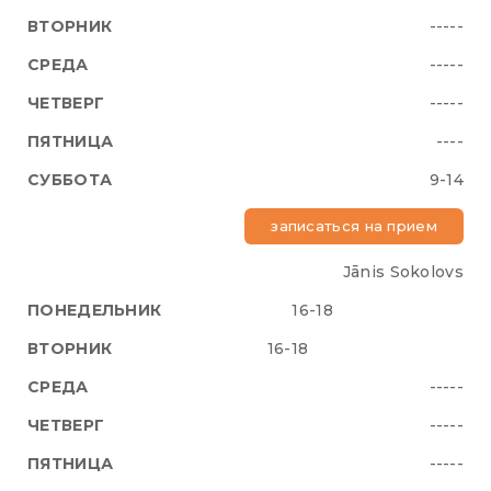
-----
-----
-----
----
9-14
записаться на прием
Jānis Sokolovs
16-18
16-18
-----
-----
-----