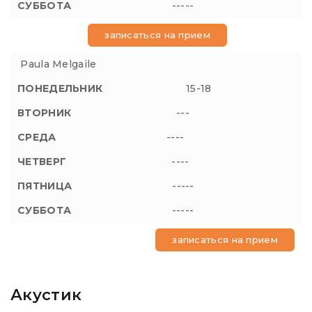
-----
записаться на прием
Paula Melgaile
15-18
---
----
----
-----
-----
записаться на прием
Акустик