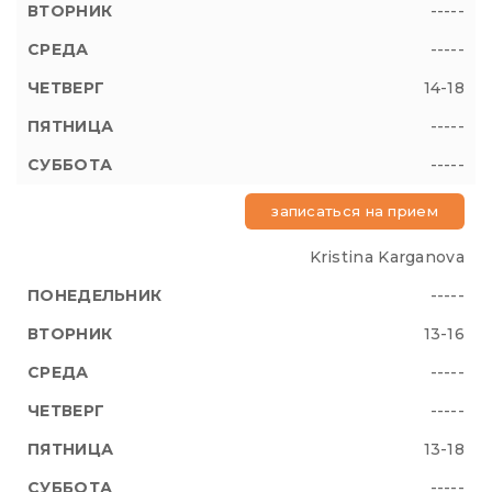
-----
-----
14-18
-----
-----
записаться на прием
Kristina Karganova
-----
13-16
-----
-----
13-18
-----