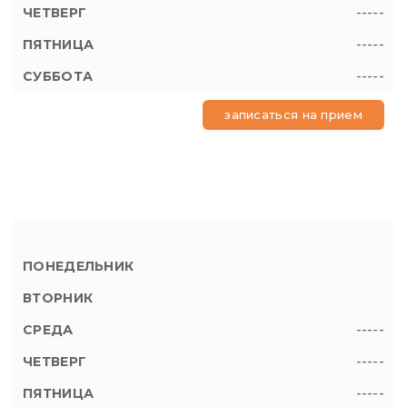
-----
-----
-----
записаться на прием
-----
-----
-----