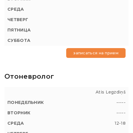
записаться на прием
Отоневролог
Atis Legzdiņš
-----
-----
12-18