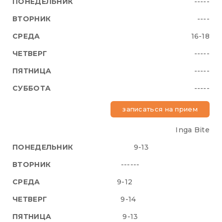
-----
----
16-18
-----
-----
-----
записаться на прием
Inga Bite
9-13
------
9-12
9-14
9-13