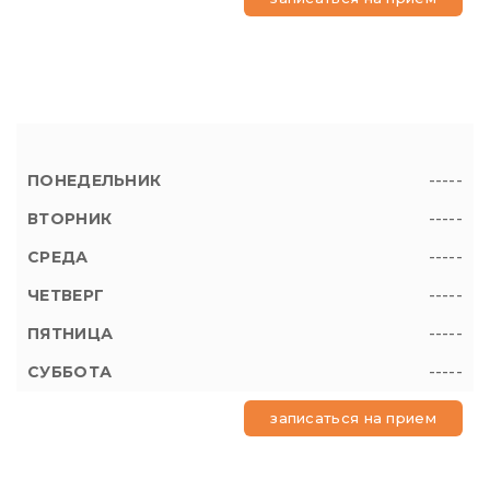
-----
-----
-----
-----
-----
-----
записаться на прием