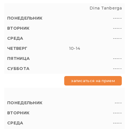
Dina Tanberga
-----
-----
-----
10-14
-----
-----
записаться на прием
----
-----
-----