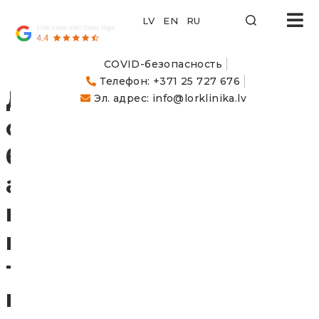
LOR
Klīnika
COVID-безопасность
Телефон: +371 25 727 676
Д
Эл. адрес: info@lorklinika.lv
о
б
а
в
и
т
ь