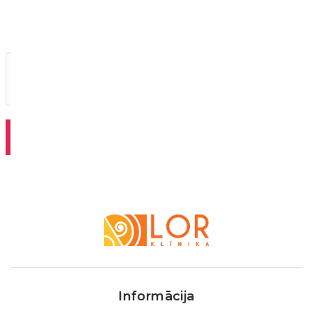
последующих
моих
комментариев.
LOR
Klīnika
Informācija