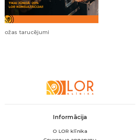
ožas tarucējumi
LOR
Klīnika
Informācija
О LOR klīnika
Слуховые аппараты