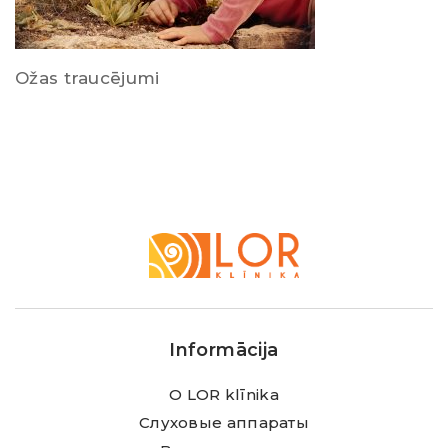
Ožas traucējumi
LOR
Klīnika
Informācija
О LOR klīnika
Слуховые аппараты