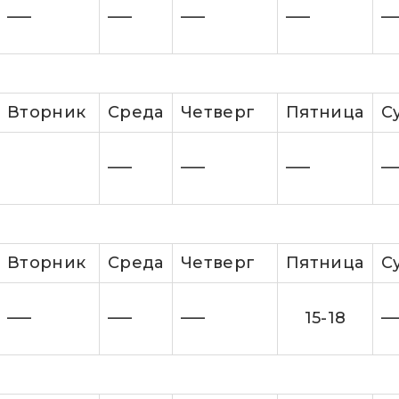
—–
—–
—–
—–
—
Вторник
Cреда
Четверг
Пятница
С
—–
—–
—–
—
Вторник
Cреда
Четверг
Пятница
С
—–
—–
—–
15-18
—