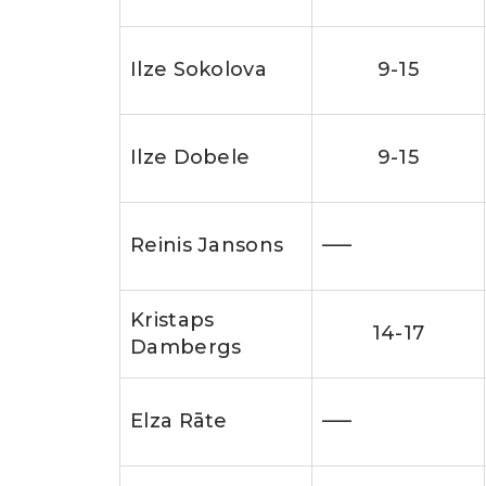
Ilze Sokolova
9-15
Ilze Dobele
9-15
Reinis Jansons
—–
Kristaps
14-17
Dambergs
Elza Rāte
—–