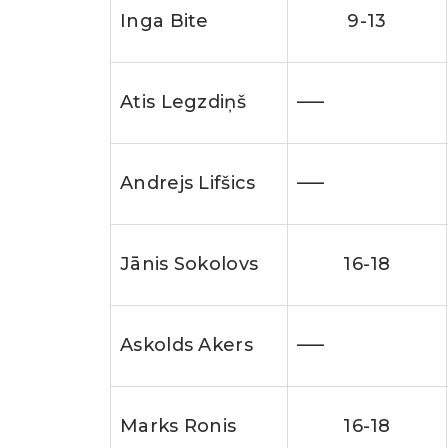
Inga Bite
9-13
Atis Legzdiņš
—–
Andrejs Lifšics
—–
Jānis Sokolovs
16-18
Askolds Akers
—–
Marks Ronis
16-18