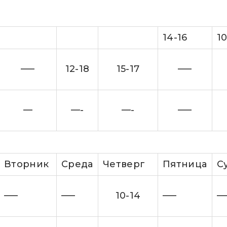
14-16
10
—–
12-18
15-17
—–
—
—-
—-
—–
Вторник
Cреда
Четверг
Пятница
С
—–
—–
10-14
—–
—