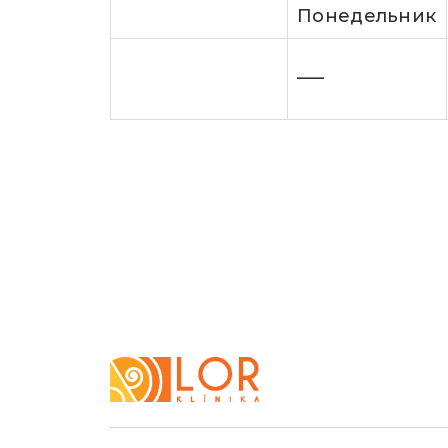
Понедельник
—–
LOR
Klīnika