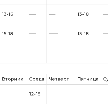
13-16
—–
—–
13-18
—
15-18
—–
——
13-18
—
Вторник
Cреда
Четверг
Пятница
С
—–
12-18
—–
—–
—