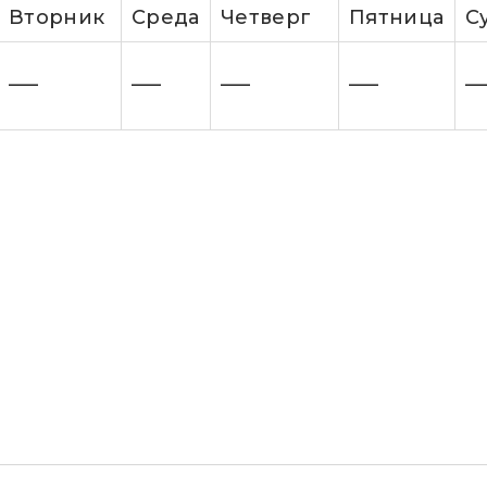
Вторник
Cреда
Четверг
Пятница
С
—–
—–
—–
—–
—