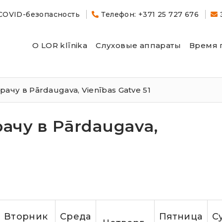
COVID-безопасность
Телефон: +371 25 727 676
О LOR klīnika
Слуховые аппараты
Время 
ачу в Pārdaugava, Vienības Gatve 51
ачу в Pārdaugava,
Вторник
Cреда
Пятница
С