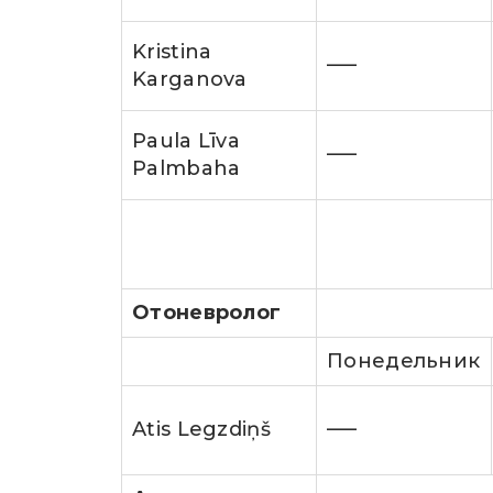
Kristina
—–
Karganova
Paula Līva
—–
Palmbaha
Отоневролог
Понедельник
Atis Legzdiņš
—–