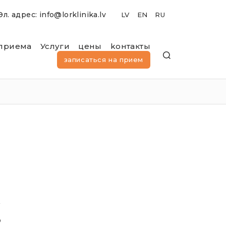
Эл. адрес: info@lorklinika.lv
приема
Услуги
цены
kонтакты
записаться на прием
уббота