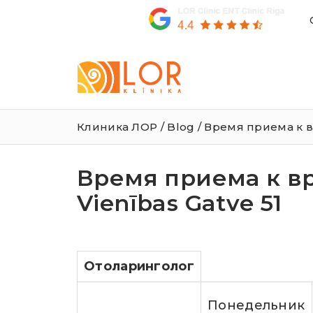
LOR
Klīnika
Клиника ЛОР
/
Blog
/ Время приема к вр
Время приема к вр
Vienības Gatve 51
Отоларинголог
Понедельник