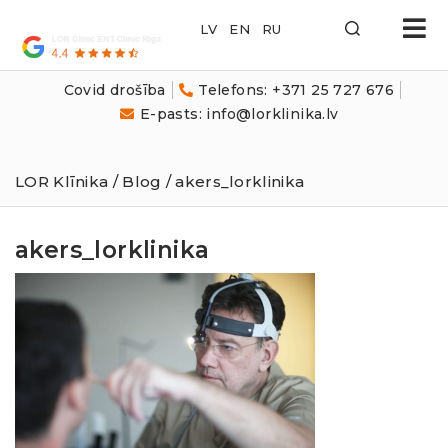
LOR
Klīnika
Covid drošība
Telefons: +371 25 727 676
E-pasts: info@lorklinika.lv
LOR Klīnika
/
Blog
/ akers_lorklinika
akers_lorklinika