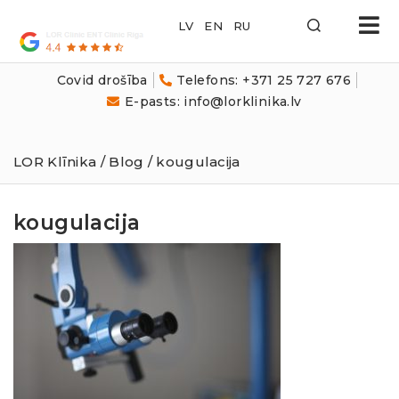
LOR
Klīnika
Covid drošība
Telefons: +371 25 727 676
E-pasts: info@lorklinika.lv
LOR Klīnika
/
Blog
/ kougulacija
kougulacija