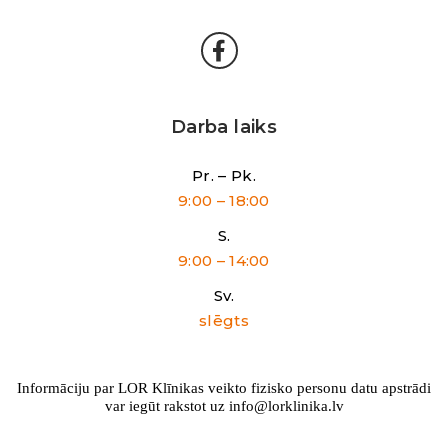
Darba laiks
Pr. – Pk.
9:00 – 18:00
S.
9:00 – 14:00
Sv.
slēgts
Informāciju par LOR Klīnikas veikto fizisko personu datu apstrādi
var iegūt rakstot uz info@lorklinika.lv