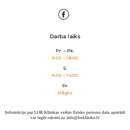
Darba laiks
Pr. – Pk.
9:00 – 18:00
S.
9:00 – 14:00
Sv.
slēgts
Informāciju par LOR Klīnikas veikto fizisko personu datu apstrādi
var iegūt rakstot uz info@lorklinika.lv