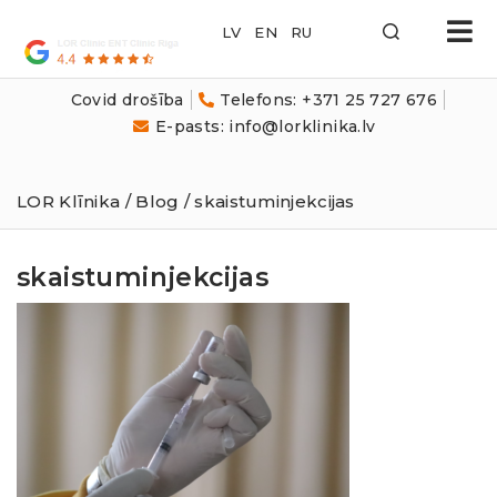
LOR
Klīnika
Covid drošība
Telefons: +371 25 727 676
E-pasts: info@lorklinika.lv
LOR Klīnika
/
Blog
/ skaistuminjekcijas
skaistuminjekcijas