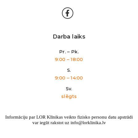
Darba laiks
Pr. – Pk.
9:00 – 18:00
S.
9:00 – 14:00
Sv.
slēgts
Informāciju par LOR Klīnikas veikto fizisko personu datu apstrādi
var iegūt rakstot uz info@lorklinika.lv