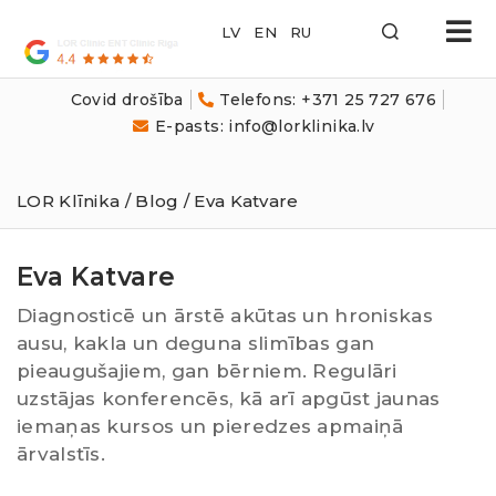
LOR
Klīnika
Covid drošība
Telefons: +371 25 727 676
E-pasts: info@lorklinika.lv
LOR Klīnika
/
Blog
/ Eva Katvare
Eva Katvare
Diagnosticē un ārstē akūtas un hroniskas
ausu, kakla un deguna slimības gan
pieaugušajiem, gan bērniem. Regulāri
uzstājas konferencēs, kā arī apgūst jaunas
iemaņas kursos un pieredzes apmaiņā
ārvalstīs.