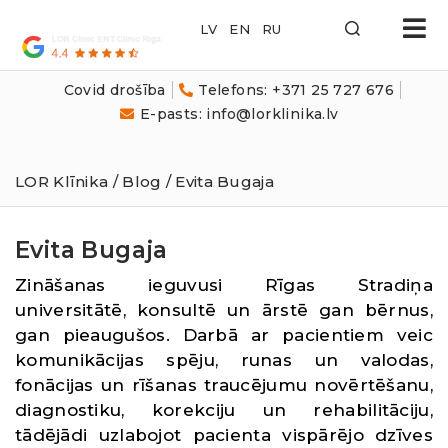
LOR
Klīnika
Covid drošība
Telefons: +371 25 727 676
E-pasts: info@lorklinika.lv
LOR Klīnika
/
Blog
/ Evita Bugaja
Evita Bugaja
Zināšanas ieguvusi Rīgas Stradiņa
universitātē, konsultē un ārstē gan bērnus,
gan pieaugušos. Darbā ar pacientiem veic
komunikācijas spēju, runas un valodas,
fonācijas un rīšanas traucējumu novērtēšanu,
diagnostiku, korekciju un rehabilitāciju,
tādējādi uzlabojot pacienta vispārējo dzīves