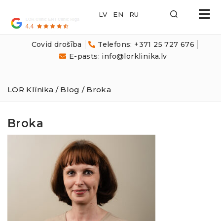
LOR
Klīnika
Covid drošība
Telefons: +371 25 727 676
E-pasts: info@lorklinika.lv
LOR Klīnika
/
Blog
/ Broka
Broka