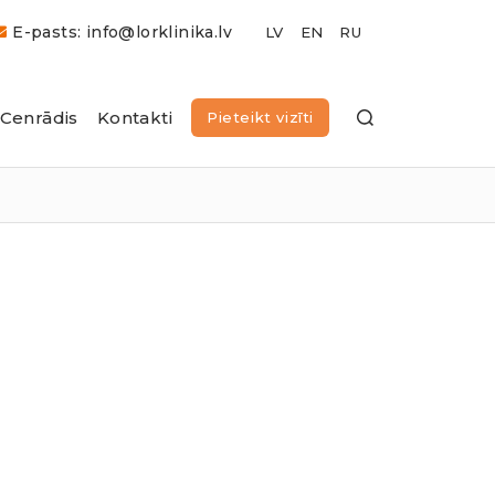
E-pasts: info@lorklinika.lv
Cenrādis
Kontakti
Pieteikt vizīti