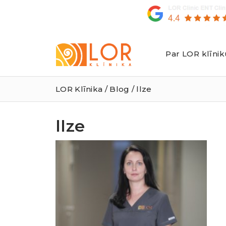
Par LOR klīnik
LOR
Klīnika
LOR Klīnika
/
Blog
/ llze
llze