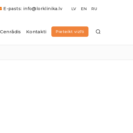
E-pasts: info@lorklinika.lv
Cenrādis
Kontakti
Pieteikt vizīti