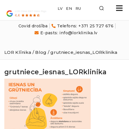
LOR
Klīnika
Covid drošība
Telefons: +371 25 727 676
E-pasts: info@lorklinika.lv
LOR Klīnika
/
Blog
/ grutniece_iesnas_LORklinika
grutniece_iesnas_LORklinika