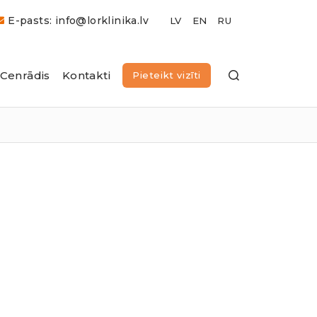
E-pasts: info@lorklinika.lv
Cenrādis
Kontakti
Pieteikt vizīti