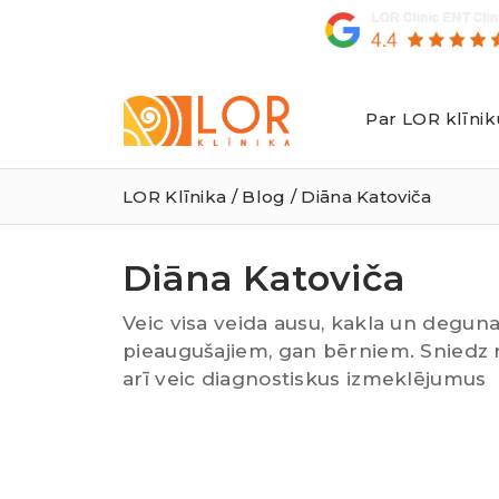
Par LOR klīnik
LOR
Klīnika
LOR Klīnika
/
Blog
/ Diāna Katoviča
Diāna Katoviča
Veic visa veida ausu, kakla un degun
pieaugušajiem, gan bērniem. Sniedz 
arī veic diagnostiskus izmeklējumus