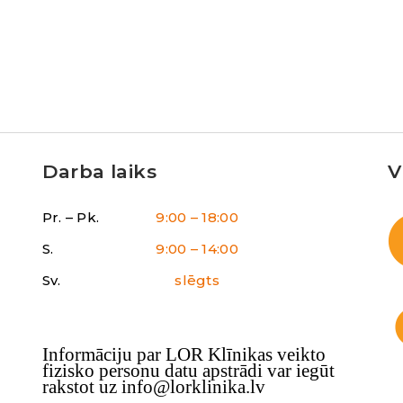
Darba laiks
V
Pr. – Pk.
9:00 – 18:00
S.
9:00 – 14:00
Sv.
slēgts
Informāciju par LOR Klīnikas veikto
fizisko personu datu apstrādi var iegūt
rakstot uz info@lorklinika.lv